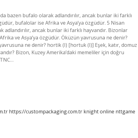
a bazen bufalo olarak adlandırılır, ancak bunlar iki farklı
üdür, bufalolar ise Afrika ve Asya’ya özgüdür. 5 Nisan
dlandırılır, ancak bunlar iki farklı hayvandır. Bizonlar
 Afrika ve Asya’ya özgüdür. Öküzün yavrusuna ne denir?
yavrusuna ne denir? hortik (I) [hortuk (I)] Eşek, katır, domuz
vandır? Bizon, Kuzey Amerika’daki memeliler için doğru
. TNC…
m.tr
https://custompackaging.com.tr
knight online
nttgame