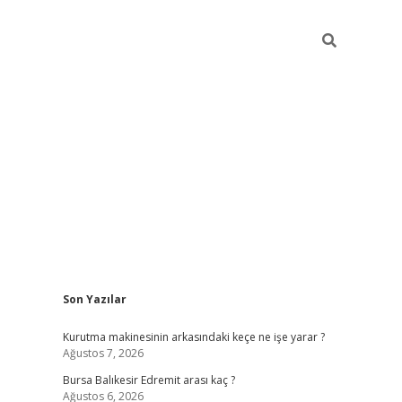
Sidebar
Son Yazılar
https://ww
Kurutma makinesinin arkasındaki keçe ne işe yarar ?
Ağustos 7, 2026
Bursa Balıkesir Edremit arası kaç ?
Ağustos 6, 2026