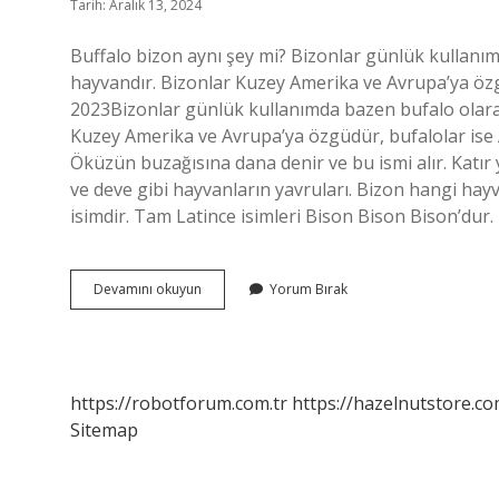
Tarih: Aralık 13, 2024
Buffalo bizon aynı şey mi? Bizonlar günlük kullanımd
hayvandır. Bizonlar Kuzey Amerika ve Avrupa’ya özg
2023Bizonlar günlük kullanımda bazen bufalo olarak a
Kuzey Amerika ve Avrupa’ya özgüdür, bufalolar ise
Öküzün buzağısına dana denir ve bu ismi alır. Katır 
ve deve gibi hayvanların yavruları. Bizon hangi hay
isimdir. Tam Latince isimleri Bison Bison Bison’dur
Bizon
Devamını okuyun
Yorum Bırak
Yavrusuna
Ne
Denir
https://robotforum.com.tr
https://hazelnutstore.co
Sitemap