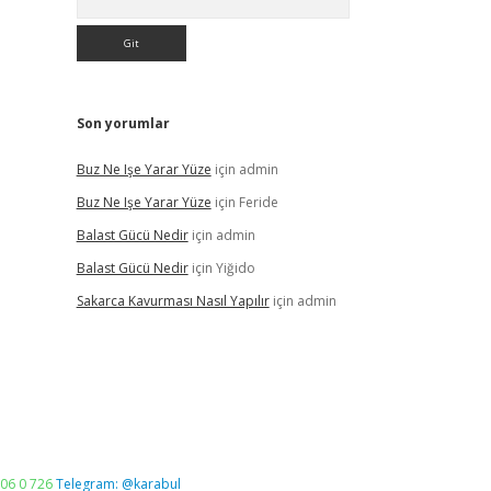
Son yorumlar
Buz Ne Işe Yarar Yüze
için
admin
Buz Ne Işe Yarar Yüze
için
Feride
Balast Gücü Nedir
için
admin
Balast Gücü Nedir
için
Yiğido
Sakarca Kavurması Nasıl Yapılır
için
admin
06 0 726
Telegram: @karabul