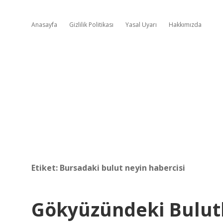
Anasayfa
Gizlilik Politikası
Yasal Uyarı
Hakkımızda
Etiket:
Bursadaki bulut neyin habercisi
Gökyüzündeki Bulutl