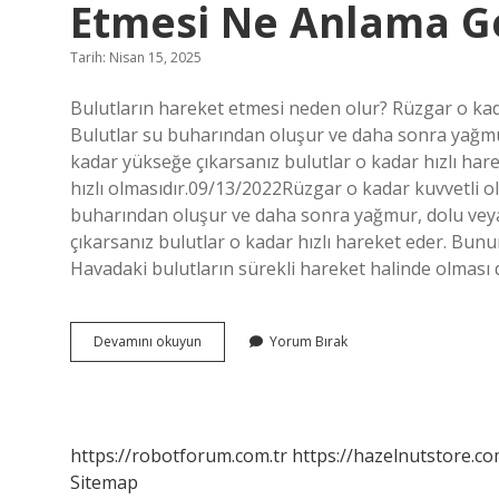
Etmesi Ne Anlama Ge
Tarih: Nisan 15, 2025
Bulutların hareket etmesi neden olur? Rüzgar o kadar
Bulutlar su buharından oluşur ve daha sonra yağmu
kadar yükseğe çıkarsanız bulutlar o kadar hızlı ha
hızlı olmasıdır.09/13/2022Rüzgar o kadar kuvvetli ol
buharından oluşur ve daha sonra yağmur, dolu veya
çıkarsanız bulutlar o kadar hızlı hareket eder. Bunu
Havadaki bulutların sürekli hareket halinde olması
Gökyüzündeki
Devamını okuyun
Yorum Bırak
Bulutların
Sürekli
Hareket
Etmesi
Ne
https://robotforum.com.tr
https://hazelnutstore.co
Anlama
Sitemap
Gelir