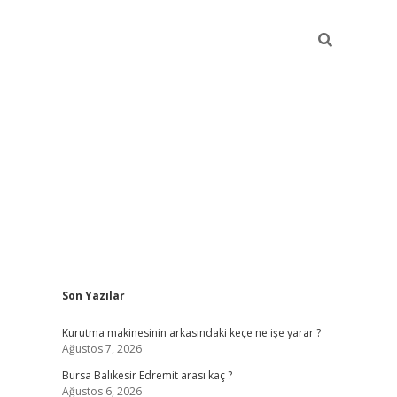
Sidebar
Son Yazılar
https://ww
Kurutma makinesinin arkasındaki keçe ne işe yarar ?
Ağustos 7, 2026
Bursa Balıkesir Edremit arası kaç ?
Ağustos 6, 2026