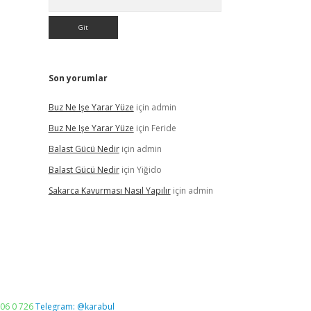
Son yorumlar
Buz Ne Işe Yarar Yüze
için
admin
Buz Ne Işe Yarar Yüze
için
Feride
Balast Gücü Nedir
için
admin
Balast Gücü Nedir
için
Yiğido
Sakarca Kavurması Nasıl Yapılır
için
admin
06 0 726
Telegram: @karabul