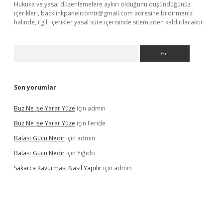
Hukuka ve yasal düzenlemelere aykırı olduğunu düşündüğünüz
içerikleri,
backlinkpanelicomtr@gmail.com
adresine bildirmeniz
halinde, ilgili içerikler yasal süre içerisinde sitemizden kaldırılacaktır.
Arama
Son yorumlar
Buz Ne Işe Yarar Yüze
için
admin
Buz Ne Işe Yarar Yüze
için
Feride
Balast Gücü Nedir
için
admin
Balast Gücü Nedir
için
Yiğido
Sakarca Kavurması Nasıl Yapılır
için
admin