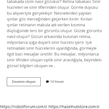
tabakada cisim nasıl gözükür? Retina tabakası: Sinir
hücreleri ve sinir liflerinden oluşur. Görme duyusu
bu alışverişte gerçekleşir. Nesnelerden yayılan
ışınlar göz merceğinden geçerken kırılır. Kırılan
ışınlar retinanın makula adı verilen kısmına
düştüğünde ters bir görüntü oluşur. Gözde görüntü
nasıl oluşur? Gözün arkasında bulunan retina,
milyonlarca ışığa duyarlı sinir hücresi içerir. Işık
retinadaki sinir hücrelerini uyardığında, görmeyle
ilgili bazı mesajlar üretilir. Bu mesajlar, milyonlarca
sinir lifinden oluşan optik sinir aracılığıyla, beyindeki
görsel bilgileri okuyan ve…
Ağ
Devamını okuyun
10 Yorum
Tabakada
Görüntü
Nasıl
Oluşur
https://robotforum.com.tr
https://hazelnutstore.com.tr