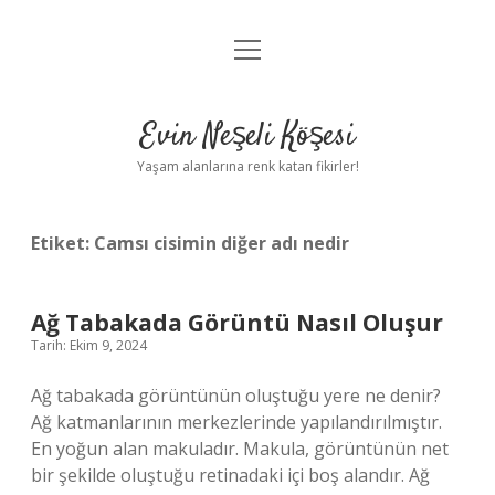
menüyü
Anasayfa
aç
Gizlilik Politikası
Evin Neşeli Köşesi
Yasal Uyarı
Yaşam alanlarına renk katan fikirler!
Hakkımızda
Etiket:
Camsı cisimin diğer adı nedir
Ağ Tabakada Görüntü Nasıl Oluşur
Tarih: Ekim 9, 2024
Ağ tabakada görüntünün oluştuğu yere ne denir?
Ağ katmanlarının merkezlerinde yapılandırılmıştır.
En yoğun alan makuladır. Makula, görüntünün net
bir şekilde oluştuğu retinadaki içi boş alandır. Ağ