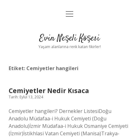
menüyü
Anasayfa
aç
Gizlilik Politikası
Evin Neşeli Köşesi
Yasal Uyarı
Yaşam alanlarına renk katan fikirler!
Hakkımızda
Etiket:
Cemiyetler hangileri
Cemiyetler Nedir Kısaca
Tarih: Eylül 13, 2024
Cemiyetler hangileri? Dernekler ListesiDoğu
Anadolu Müdafaa-i Hukuk Cemiyeti (Doğu
Anadolu)İzmir Müdafaa-i Hukuk Osmaniye Cemiyeti
(İzmir)İstikhlasi Vatan Cemiyeti (Manisa)Trakya-