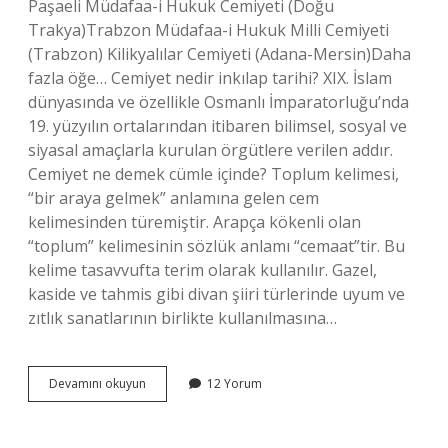
Paşaeli Müdafaa-i Hukuk Cemiyeti (Doğu
Trakya)Trabzon Müdafaa-i Hukuk Milli Cemiyeti
(Trabzon) Kilikyalılar Cemiyeti (Adana-Mersin)Daha
fazla öğe… Cemiyet nedir inkılap tarihi? XIX. İslam
dünyasında ve özellikle Osmanlı İmparatorluğu’nda
19. yüzyılın ortalarından itibaren bilimsel, sosyal ve
siyasal amaçlarla kurulan örgütlere verilen addır.
Cemiyet ne demek cümle içinde? Toplum kelimesi,
“bir araya gelmek” anlamına gelen cem
kelimesinden türemiştir. Arapça kökenli olan
“toplum” kelimesinin sözlük anlamı “cemaat”tir. Bu
kelime tasavvufta terim olarak kullanılır. Gazel,
kaside ve tahmis gibi divan şiiri türlerinde uyum ve
zıtlık sanatlarının birlikte kullanılmasına…
Cemiyetler
Devamını okuyun
12 Yorum
Nedir
Kısaca