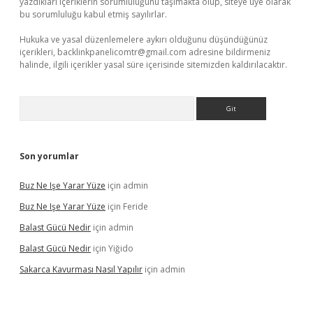
yazdıkları içeriklerin sorumluluğunu taşımakta olup, siteye üye olarak
bu sorumluluğu kabul etmiş sayılırlar.
Hukuka ve yasal düzenlemelere aykırı olduğunu düşündüğünüz
içerikleri,
backlinkpanelicomtr@gmail.com
adresine bildirmeniz
halinde, ilgili içerikler yasal süre içerisinde sitemizden kaldırılacaktır.
Arama
Son yorumlar
Buz Ne Işe Yarar Yüze
için
admin
Buz Ne Işe Yarar Yüze
için
Feride
Balast Gücü Nedir
için
admin
Balast Gücü Nedir
için
Yiğido
Sakarca Kavurması Nasıl Yapılır
için
admin