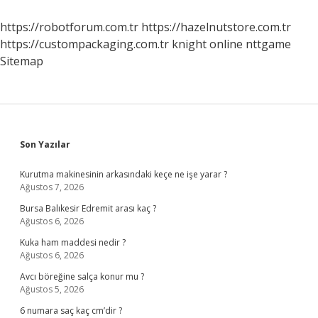
https://robotforum.com.tr
https://hazelnutstore.com.tr
https://custompackaging.com.tr
knight online
nttgame
Sitemap
Sidebar
Son Yazılar
Kurutma makinesinin arkasındaki keçe ne işe yarar ?
Ağustos 7, 2026
Bursa Balıkesir Edremit arası kaç ?
Ağustos 6, 2026
Kuka ham maddesi nedir ?
Ağustos 6, 2026
Avcı böreğine salça konur mu ?
Ağustos 5, 2026
6 numara saç kaç cm’dir ?