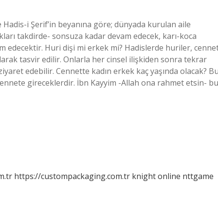
 Hadis-i Şerif’in beyanına göre; dünyada kurulan aile
ıdıkları takdirde- sonsuza kadar devam edecek, karı-koca
m edecektir. Huri dişi mi erkek mi? Hadislerde huriler, cenne
rak tasvir edilir. Onlarla her cinsel ilişkiden sonra tekrar
 ziyaret edebilir. Cennette kadın erkek kaç yaşında olacak? B
ennete gireceklerdir. İbn Kayyim -Allah ona rahmet etsin- b
m.tr
https://custompackaging.com.tr
knight online
nttgame