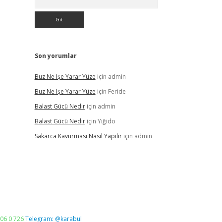
Son yorumlar
Buz Ne Işe Yarar Yüze
için
admin
Buz Ne Işe Yarar Yüze
için
Feride
Balast Gücü Nedir
için
admin
Balast Gücü Nedir
için
Yiğido
Sakarca Kavurması Nasıl Yapılır
için
admin
06 0 726
Telegram: @karabul