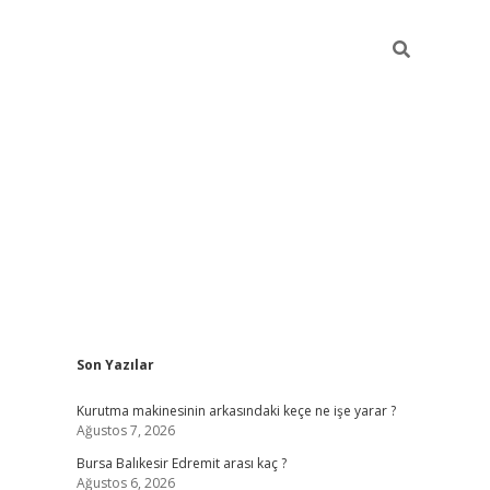
Sidebar
Son Yazılar
https://ww
Kurutma makinesinin arkasındaki keçe ne işe yarar ?
Ağustos 7, 2026
Bursa Balıkesir Edremit arası kaç ?
Ağustos 6, 2026