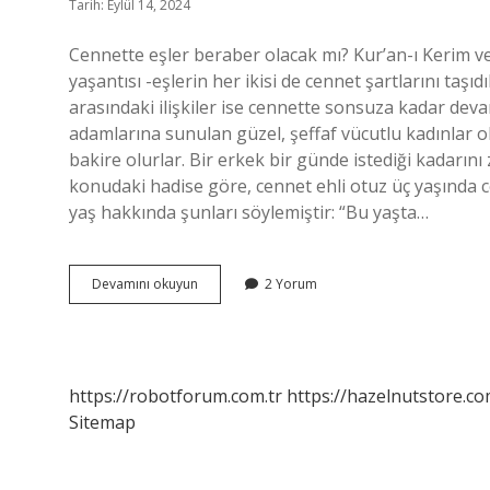
Tarih: Eylül 14, 2024
Cennette eşler beraber olacak mı? Kur’an-ı Kerim ve
yaşantısı -eşlerin her ikisi de cennet şartlarını taş
arasındaki ilişkiler ise cennette sonsuza kadar deva
adamlarına sunulan güzel, şeffaf vücutlu kadınlar ola
bakire olurlar. Bir erkek bir günde istediği kadarını
konudaki hadise göre, cennet ehli otuz üç yaşında c
yaş hakkında şunları söylemiştir: “Bu yaşta…
Cennette
Devamını okuyun
2 Yorum
Erkekler
Tek
Eşli
Mi
https://robotforum.com.tr
https://hazelnutstore.co
Sitemap