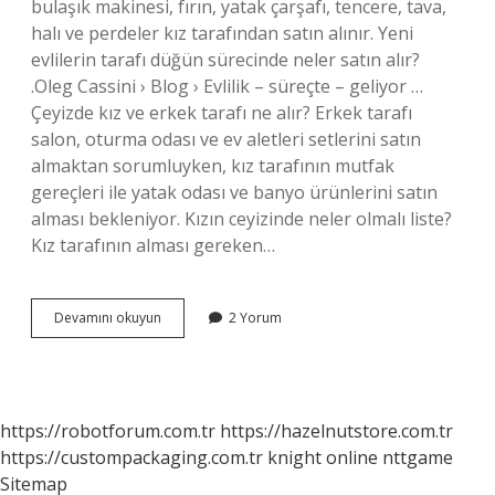
bulaşık makinesi, fırın, yatak çarşafı, tencere, tava,
halı ve perdeler kız tarafından satın alınır. Yeni
evlilerin tarafı düğün sürecinde neler satın alır?
.Oleg Cassini › Blog › Evlilik – süreçte – geliyor …
Çeyizde kız ve erkek tarafı ne alır? Erkek tarafı
salon, oturma odası ve ev aletleri setlerini satın
almaktan sorumluyken, kız tarafının mutfak
gereçleri ile yatak odası ve banyo ürünlerini satın
alması bekleniyor. Kızın ceyizinde neler olmalı liste?
Kız tarafının alması gereken…
Çeyizde
Devamını okuyun
2 Yorum
Kız
Tarafı
Ne
Alır
https://robotforum.com.tr
https://hazelnutstore.com.tr
https://custompackaging.com.tr
knight online
nttgame
Sitemap