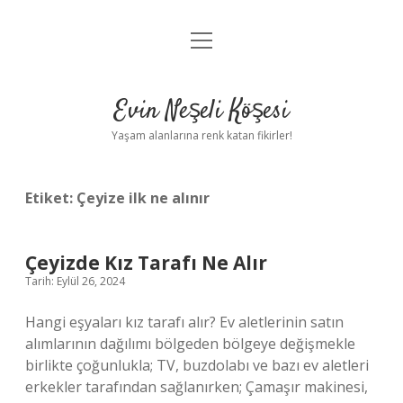
menüyü
Anasayfa
aç
Gizlilik Politikası
Evin Neşeli Köşesi
Yasal Uyarı
Yaşam alanlarına renk katan fikirler!
Hakkımızda
Etiket:
Çeyize ilk ne alınır
Çeyizde Kız Tarafı Ne Alır
Tarih: Eylül 26, 2024
Hangi eşyaları kız tarafı alır? Ev aletlerinin satın
alımlarının dağılımı bölgeden bölgeye değişmekle
birlikte çoğunlukla; TV, buzdolabı ve bazı ev aletleri
erkekler tarafından sağlanırken; Çamaşır makinesi,