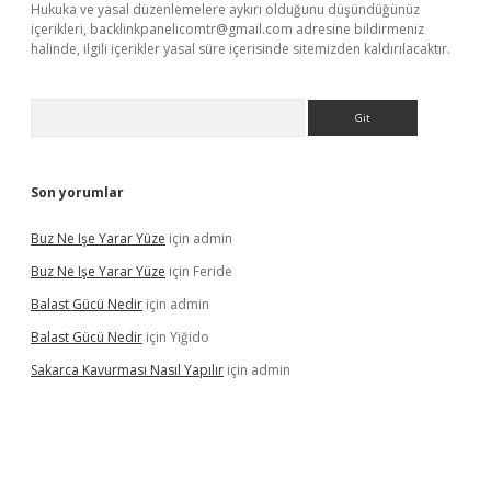
Hukuka ve yasal düzenlemelere aykırı olduğunu düşündüğünüz
içerikleri,
backlinkpanelicomtr@gmail.com
adresine bildirmeniz
halinde, ilgili içerikler yasal süre içerisinde sitemizden kaldırılacaktır.
Arama
Son yorumlar
Buz Ne Işe Yarar Yüze
için
admin
Buz Ne Işe Yarar Yüze
için
Feride
Balast Gücü Nedir
için
admin
Balast Gücü Nedir
için
Yiğido
Sakarca Kavurması Nasıl Yapılır
için
admin