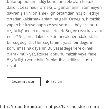
bulunup bulunmadığı konusunu ele alan hukuk
dalıdır. Ceza nedir örnek? Organizmanın istenmeyen
davranışlarını önlemek için ortamdan hoş bir etkiyi
ortadan kaldırmak anlamına gelir. Örneğin, hırsızlık
yapan bir kişiye hapis cezası vermek, böylece onu
özgürlüğünden mahrum etmek. Suç ve ceza kavramı
nedir? Suç bir adaletsizliktir, ancak her adaletsizlik
bir suç değildir. Her suç tanımı, yasal bir değerin
korunmasına dayanır. Bu yasal değerlere örnek
olarak mülkiyet, fiziksel dokunulmazlık veya ifade
özgürlüğü verilebilir. Bunlar ihlal edilirse, suçlu
cezai…
Ceza
Devamını okuyun
4 Yorum
Nedir
Kısaca
Tanımı
https://robotforum.com.tr
https://hazelnutstore.com.tr