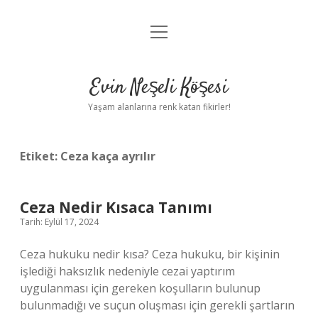
menüyü
Anasayfa
aç
Gizlilik Politikası
Evin Neşeli Köşesi
Yasal Uyarı
Yaşam alanlarına renk katan fikirler!
Hakkımızda
Etiket:
Ceza kaça ayrılır
Ceza Nedir Kısaca Tanımı
Tarih: Eylül 17, 2024
Ceza hukuku nedir kısa? Ceza hukuku, bir kişinin
işlediği haksızlık nedeniyle cezai yaptırım
uygulanması için gereken koşulların bulunup
bulunmadığı ve suçun oluşması için gerekli şartların