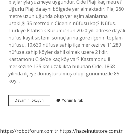
plajlarıyla yüzmeye uygundur. Cide Plajı kaç metre?
Uğurlu Plajı da aynı bölgede yer almaktadır. Plaj 260
metre uzunluğunda olup yerleşim alanlarına
uzaklığı 35 metredir. Cidenin nüfusu kaç? Nüfus.
Türkiye İstatistik Kurumu’nun 2020 yılı adrese dayalı
nüfus kayıt sistemi sonuçlarına göre ilçenin toplam
nüfusu, 10.630 nüfusa sahip ilçe merkezi ve 11.289
nüfusa sahip köyler dahil olmak üzere 21’dir.
Kastamonu Cide’de kaç köy var? Kastamonu il
merkezine 135 km uzaklıkta bulunan Cide, 1868
yılında ilçeye dönüştürülmüş olup, günümüzde 85
köy…
Kastamonu
Devamını okuyun
Yorum Bırak
Cidenin
Sahili
Kaç
Kilometre
https://robotforum.com.tr
https://hazelnutstore.com.tr