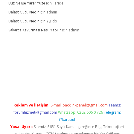
Buz Ne Işe Yarar Yüze
için
Feride
Balast Gücü Nedir
için
admin
Balast Gücü Nedir
için
Yiğido
Sakarca Kavurması Nasıl Yapılır
için
admin
tps://www.tulipbet.online/
Reklam ve İletişim:
E-mail:
backlinkpaneli@gmail.com
Teams:
forumhizmeti@gmail.com
Whatsapp: 0262 606 0 726
Telegram:
@karabul
Yasal Uyarı:
Sitemiz, 5651 Sayılı Kanun gereğince Bilgi Teknolojileri
ve İletişim Kurumu (BTK) tarafından onaylanmış bir Yer Sağlayıcı