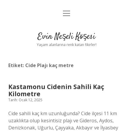
menüyü
Anasayfa
aç
Gizlilik Politikası
Evin Neşeli Köşesi
Yasal Uyarı
Yaşam alanlarına renk katan fikirler!
Hakkımızda
Etiket:
Cide Plajı kaç metre
Kastamonu Cidenin Sahili Kaç
Kilometre
Tarih: Ocak 12, 2025
Cide sahili kaç km uzunluğunda? Cide ilçesi 11 km
uzaklıkta olup kesintisiz plajı ve Gideros, Aydos,
Denizkonak, Uğurlu, Çayyaka, Akbayır ve İlyasbey