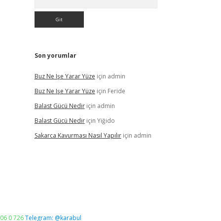
Son yorumlar
Buz Ne Işe Yarar Yüze
için
admin
Buz Ne Işe Yarar Yüze
için
Feride
Balast Gücü Nedir
için
admin
Balast Gücü Nedir
için
Yiğido
Sakarca Kavurması Nasıl Yapılır
için
admin
06 0 726
Telegram: @karabul