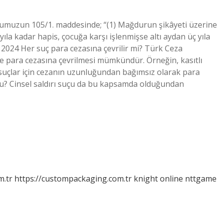
numuzun 105/1. maddesinde; “(1) Mağdurun şikâyeti üzerine
 yıla kadar hapis, çocuğa karşı işlenmişse altı aydan üç yıla
n 2024 Her suç para cezasına çevrilir mi? Türk Ceza
nde para cezasına çevrilmesi mümkündür. Örneğin, kasıtlı
tlı suçlar için cezanın uzunluğundan bağımsız olarak para
 mu? Cinsel saldırı suçu da bu kapsamda olduğundan
m.tr
https://custompackaging.com.tr
knight online
nttgame