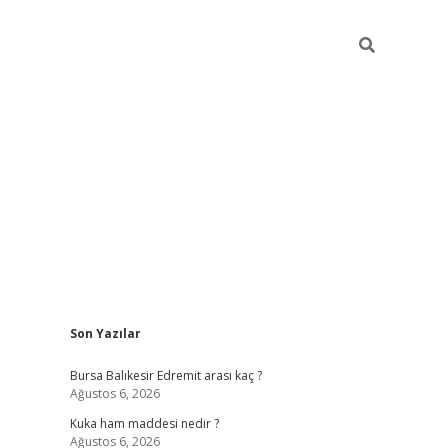
Sidebar
Son Yazılar
https://w
Bursa Balıkesir Edremit arası kaç ?
Ağustos 6, 2026
Kuka ham maddesi nedir ?
Ağustos 6, 2026