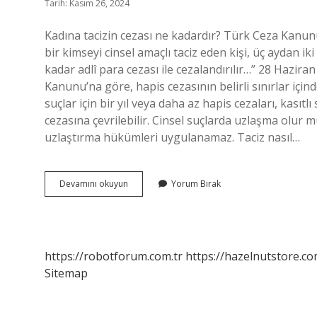
Tarih: Kasım 26, 2024
Kadına tacizin cezası ne kadardır? Türk Ceza Kanu
bir kimseyi cinsel amaçlı taciz eden kişi, üç aydan iki
kadar adlî para cezası ile cezalandırılır…” 28 Hazira
Kanunu’na göre, hapis cezasının belirli sınırlar içi
suçlar için bir yıl veya daha az hapis cezaları, kası
cezasına çevrilebilir. Cinsel suçlarda uzlaşma olur
uzlaştırma hükümleri uygulanamaz. Taciz nasıl…
Taciz
Devamını okuyun
Yorum Bırak
Para
Cezasına
Çevrilir
Mi
https://robotforum.com.tr
https://hazelnutstore.co
Sitemap