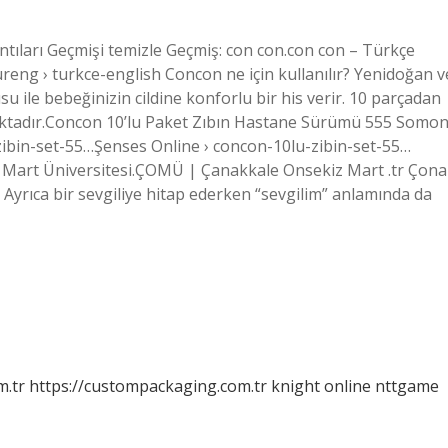
tıları Geçmişi temizle Geçmiş: con con.con con – Türkçe
reng › turkce-english Concon ne için kullanılır? Yenidoğan v
 ile bebeğinizin cildine konforlu bir his verir. 10 parçadan
aktadır.Concon 10’lu Paket Zıbın Hastane Sürümü 555 Somo
zibin-set-55…Şenses Online › concon-10lu-zibin-set-55…
Mart Üniversitesi.ÇOMÜ | Çanakkale Onsekiz Mart .tr Çona
 Ayrıca bir sevgiliye hitap ederken “sevgilim” anlamında da
m.tr
https://custompackaging.com.tr
knight online
nttgame