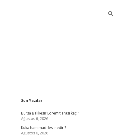
Sidebar
Son Yazılar
https://ww
Bursa Balıkesir Edremit arası kaç ?
Ağustos 6, 2026
Kuka ham maddesi nedir ?
Ağustos 6, 2026