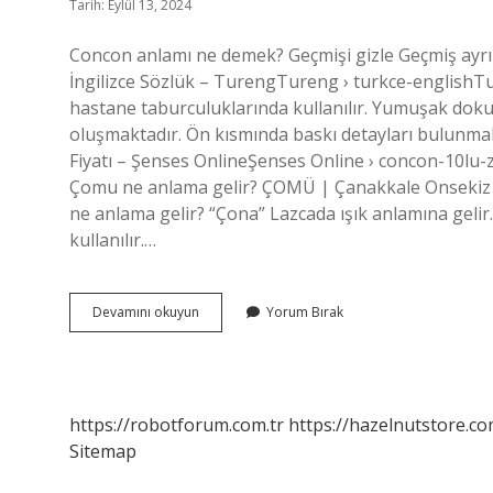
Tarih: Eylül 13, 2024
Concon anlamı ne demek? Geçmişi gizle Geçmiş ayrın
İngilizce Sözlük – TurengTureng › turkce-englishTu
hastane taburculuklarında kullanılır. Yumuşak dokusu
oluşmaktadır. Ön kısmında baskı detayları bulunm
Fiyatı – Şenses OnlineŞenses Online › concon-10lu-
Çomu ne anlama gelir? ÇOMÜ | Çanakkale Onsekiz 
ne anlama gelir? “Çona” Lazcada ışık anlamına gelir.
kullanılır.…
Concon
Devamını okuyun
Yorum Bırak
Ne
Anlama
Gelir
https://robotforum.com.tr
https://hazelnutstore.co
Sitemap