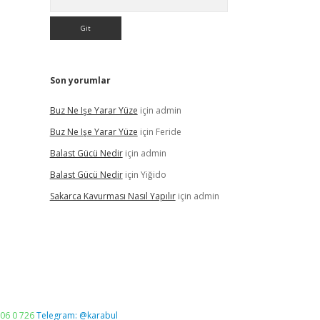
Son yorumlar
Buz Ne Işe Yarar Yüze
için
admin
Buz Ne Işe Yarar Yüze
için
Feride
Balast Gücü Nedir
için
admin
Balast Gücü Nedir
için
Yiğido
Sakarca Kavurması Nasıl Yapılır
için
admin
06 0 726
Telegram: @karabul