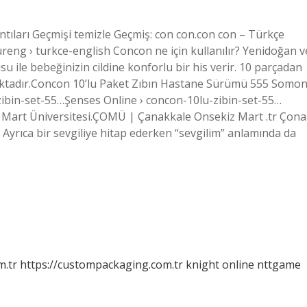
tıları Geçmişi temizle Geçmiş: con con.con con – Türkçe
reng › turkce-english Concon ne için kullanılır? Yenidoğan v
 ile bebeğinizin cildine konforlu bir his verir. 10 parçadan
aktadır.Concon 10’lu Paket Zıbın Hastane Sürümü 555 Somo
zibin-set-55…Şenses Online › concon-10lu-zibin-set-55…
Mart Üniversitesi.ÇOMÜ | Çanakkale Onsekiz Mart .tr Çona
 Ayrıca bir sevgiliye hitap ederken “sevgilim” anlamında da
m.tr
https://custompackaging.com.tr
knight online
nttgame