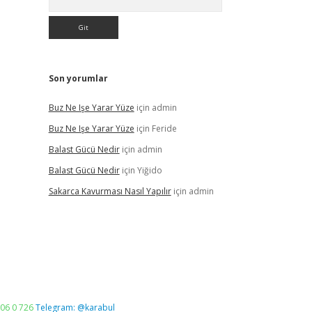
Son yorumlar
Buz Ne Işe Yarar Yüze
için
admin
Buz Ne Işe Yarar Yüze
için
Feride
Balast Gücü Nedir
için
admin
Balast Gücü Nedir
için
Yiğido
Sakarca Kavurması Nasıl Yapılır
için
admin
06 0 726
Telegram: @karabul