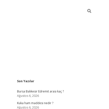
Sidebar
Son Yazılar
https://
Bursa Balıkesir Edremit arası kaç ?
Ağustos 6, 2026
Kuka ham maddesi nedir ?
Ağustos 6, 2026