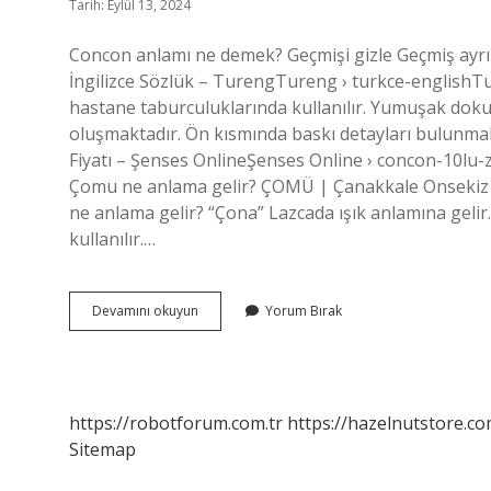
Tarih: Eylül 13, 2024
Concon anlamı ne demek? Geçmişi gizle Geçmiş ayrın
İngilizce Sözlük – TurengTureng › turkce-englishTu
hastane taburculuklarında kullanılır. Yumuşak dokusu
oluşmaktadır. Ön kısmında baskı detayları bulunm
Fiyatı – Şenses OnlineŞenses Online › concon-10lu-
Çomu ne anlama gelir? ÇOMÜ | Çanakkale Onsekiz 
ne anlama gelir? “Çona” Lazcada ışık anlamına gelir.
kullanılır.…
Concon
Devamını okuyun
Yorum Bırak
Ne
Anlama
Gelir
https://robotforum.com.tr
https://hazelnutstore.co
Sitemap