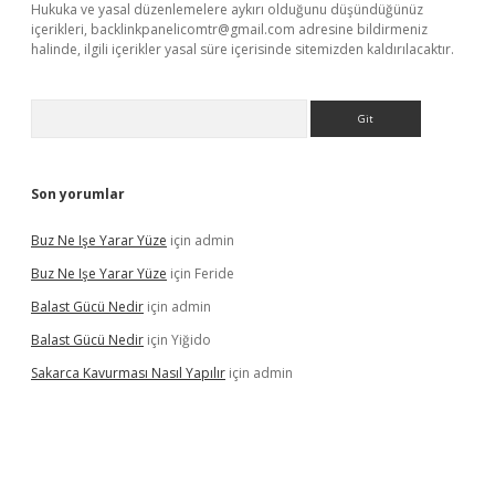
Hukuka ve yasal düzenlemelere aykırı olduğunu düşündüğünüz
içerikleri,
backlinkpanelicomtr@gmail.com
adresine bildirmeniz
halinde, ilgili içerikler yasal süre içerisinde sitemizden kaldırılacaktır.
Arama
Son yorumlar
Buz Ne Işe Yarar Yüze
için
admin
Buz Ne Işe Yarar Yüze
için
Feride
Balast Gücü Nedir
için
admin
Balast Gücü Nedir
için
Yiğido
Sakarca Kavurması Nasıl Yapılır
için
admin