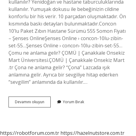
kullanılır? Yenidoğan ve hastane taburculuklarında
kullanılır. Yumuşak dokusu ile bebeğinizin cildine
konforlu bir his verir. 10 parçadan oluşmaktadır. Ön
kısmında baskı detayları bulunmaktadır.Concon
10’lu Paket Zıbın Hastane Sürümü 555 Somon Fiyatı
– Şenses OnlineŞenses Online › concon-10lu-zibin-
set-55…Şenses Online › concon-10lu-zibin-set-55…
Çomu ne anlama gelir? ÇOMÜ | Çanakkale Onsekiz
Mart Üniversitesi.ÇOMÜ | Çanakkale Onsekiz Mart
.tr Çona ne anlama gelir? “Çona” Lazcada ışık
anlamına gelir. Ayrıca bir sevgiliye hitap ederken
“sevgilim” anlamında da kullanılır.…
Concon
Devamını okuyun
Yorum Bırak
Ne
Anlama
Gelir
https://robotforum.com.tr
https://hazelnutstore.com.tr