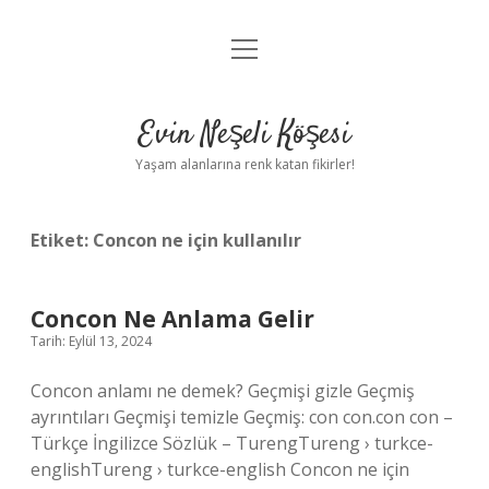
menüyü
Anasayfa
aç
Gizlilik Politikası
Evin Neşeli Köşesi
Yasal Uyarı
Yaşam alanlarına renk katan fikirler!
Hakkımızda
Etiket:
Concon ne için kullanılır
Concon Ne Anlama Gelir
Tarih: Eylül 13, 2024
Concon anlamı ne demek? Geçmişi gizle Geçmiş
ayrıntıları Geçmişi temizle Geçmiş: con con.con con –
Türkçe İngilizce Sözlük – TurengTureng › turkce-
englishTureng › turkce-english Concon ne için