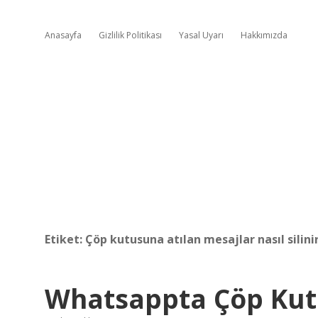
Anasayfa
Gizlilik Politikası
Yasal Uyarı
Hakkımızda
Etiket:
Çöp kutusuna atılan mesajlar nasıl silini
Whatsappta Çöp Kutus