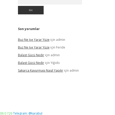
Son yorumlar
Buz Ne Işe Yarar Yüze
için
admin
Buz Ne Işe Yarar Yüze
için
Feride
Balast Gücü Nedir
için
admin
Balast Gücü Nedir
için
Yiğido
Sakarca Kavurması Nasıl Yapılır
için
admin
06 0 726
Telegram: @karabul