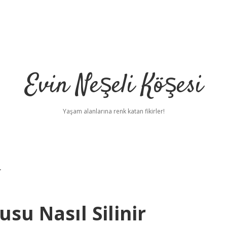
Evin Neşeli Köşesi
Yaşam alanlarına renk katan fikirler!
r
u Nasıl Silinir