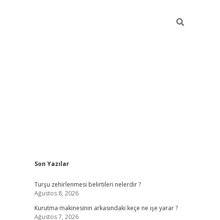
Sidebar
Son Yazılar
https://ww
Turşu zehirlenmesi belirtileri nelerdir ?
Ağustos 8, 2026
Kurutma makinesinin arkasındaki keçe ne işe yarar ?
Ağustos 7, 2026