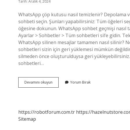
Tarih: Aralık 4, 2024
WhatsApp çöp kutusu nasıl temizlenir? Depolama ve
sohbeti seçin. Şunları yapabilirsiniz: Tüm öğeleri s
öğesine dokunun. WhatsApp sohbet geçmişi nasıl ta
Ayarlar > Sohbetler > Tüm sohbetleri sil’e gidin. T
WhatsApp silinen mesajlar tamamen nasıl silinir? No
sohbetleri sizin için geri yüklemesi mümkün değildir
silmeden önce oluşturulduysa geri yükleyebilirsin
sohbetleri…
Whatsappta
Devamını okuyun
Yorum Bırak
Çöp
Kutusu
Nasıl
Silinir
https://robotforum.com.tr
https://hazelnutstore.co
Sitemap