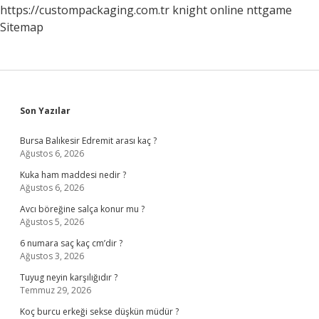
https://custompackaging.com.tr
knight online
nttgame
Sitemap
Sidebar
Son Yazılar
Bursa Balıkesir Edremit arası kaç ?
Ağustos 6, 2026
Kuka ham maddesi nedir ?
Ağustos 6, 2026
Avcı böreğine salça konur mu ?
Ağustos 5, 2026
6 numara saç kaç cm’dir ?
Ağustos 3, 2026
Tuyug neyin karşılığıdır ?
Temmuz 29, 2026
Koç burcu erkeği sekse düşkün müdür ?