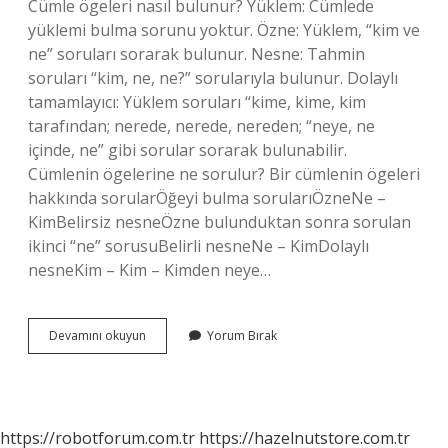
Cümle ögeleri nasıl bulunur? Yüklem: Cümlede
yüklemi bulma sorunu yoktur. Özne: Yüklem, “kim ve
ne” soruları sorarak bulunur. Nesne: Tahmin
soruları “kim, ne, ne?” sorularıyla bulunur. Dolaylı
tamamlayıcı: Yüklem soruları “kime, kime, kim
tarafından; nerede, nerede, nereden; “neye, ne
içinde, ne” gibi sorular sorarak bulunabilir.
Cümlenin ögelerine ne sorulur? Bir cümlenin ögeleri
hakkında sorularÖğeyi bulma sorularıÖzneNe –
KimBelirsiz nesneÖzne bulunduktan sonra sorulan
ikinci “ne” sorusuBelirli nesneNe – KimDolaylı
nesneKim – Kim – Kimden neye…
Öğeleri
Devamını okuyun
Yorum Bırak
Ne
Demektir
https://robotforum.com.tr
https://hazelnutstore.com.tr