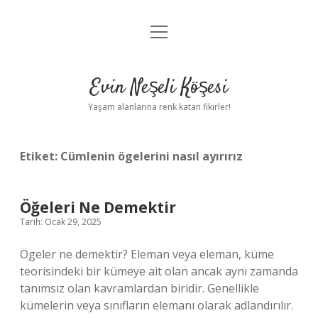
menüyü
Anasayfa
aç
Gizlilik Politikası
Evin Neşeli Köşesi
Yasal Uyarı
Yaşam alanlarına renk katan fikirler!
Hakkımızda
Etiket:
Cümlenin ögelerini nasıl ayırırız
Öğeleri Ne Demektir
Tarih: Ocak 29, 2025
Ögeler ne demektir? Eleman veya eleman, küme
teorisindeki bir kümeye ait olan ancak aynı zamanda
tanımsız olan kavramlardan biridir. Genellikle
kümelerin veya sınıfların elemanı olarak adlandırılır.