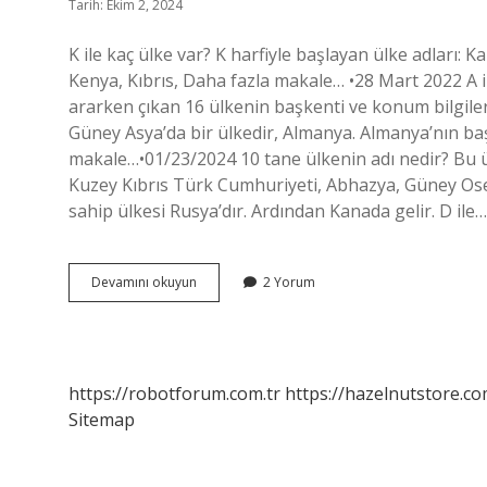
Tarih: Ekim 2, 2024
K ile kaç ülke var? K harfiyle başlayan ülke adları
Kenya, Kıbrıs, Daha fazla makale… •28 Mart 2022 A ile
ararken çıkan 16 ülkenin başkenti ve konum bilgiler
Güney Asya’da bir ülkedir, Almanya. Almanya’nın başk
makale…•01/23/2024 10 tane ülkenin adı nedir? Bu 
Kuzey Kıbrıs Türk Cumhuriyeti, Abhazya, Güney Ose
sahip ülkesi Rusya’dır. Ardından Kanada gelir. D ile…
K
Devamını okuyun
2 Yorum
Ile
Hangi
Ülkeler
Var
https://robotforum.com.tr
https://hazelnutstore.co
Sitemap