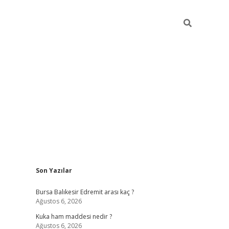
Sidebar
Son Yazılar
https://ww
Bursa Balıkesir Edremit arası kaç ?
Ağustos 6, 2026
Kuka ham maddesi nedir ?
Ağustos 6, 2026