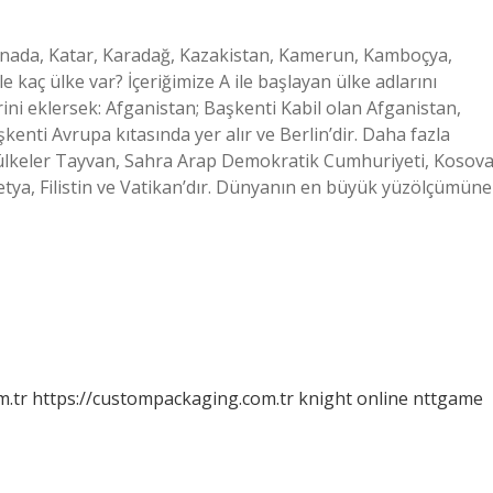
: Kanada, Katar, Karadağ, Kazakistan, Kamerun, Kamboçya,
 kaç ülke var? İçeriğimize A ile başlayan ülke adlarını
ini eklersek: Afganistan; Başkenti Kabil olan Afganistan,
enti Avrupa kıtasında yer alır ve Berlin’dir. Daha fazla
ülkeler Tayvan, Sahra Arap Demokratik Cumhuriyeti, Kosova
tya, Filistin ve Vatikan’dır. Dünyanın en büyük yüzölçümüne
m.tr
https://custompackaging.com.tr
knight online
nttgame