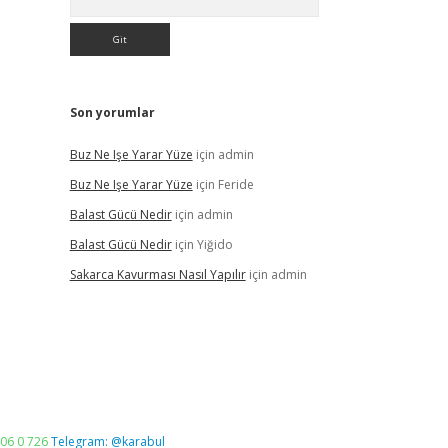
Son yorumlar
Buz Ne Işe Yarar Yüze
için
admin
Buz Ne Işe Yarar Yüze
için
Feride
Balast Gücü Nedir
için
admin
Balast Gücü Nedir
için
Yiğido
Sakarca Kavurması Nasıl Yapılır
için
admin
06 0 726
Telegram: @karabul