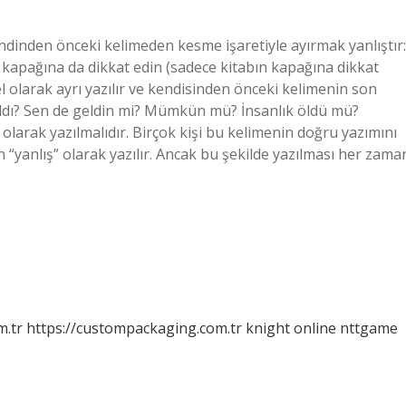
endinden önceki kelimeden kesme işaretiyle ayırmak yanlıştır:
 kapağına da dikkat edin (sadece kitabın kapağına dikkat
l olarak ayrı yazılır ve kendisinden önceki kelimenin son
ldı? Sen de geldin mi? Mümkün mü? İnsanlık öldü mü?
” olarak yazılmalıdır. Birçok kişi bu kelimenin doğru yazımını
an “yanlış” olarak yazılır. Ancak bu şekilde yazılması her zama
m.tr
https://custompackaging.com.tr
knight online
nttgame