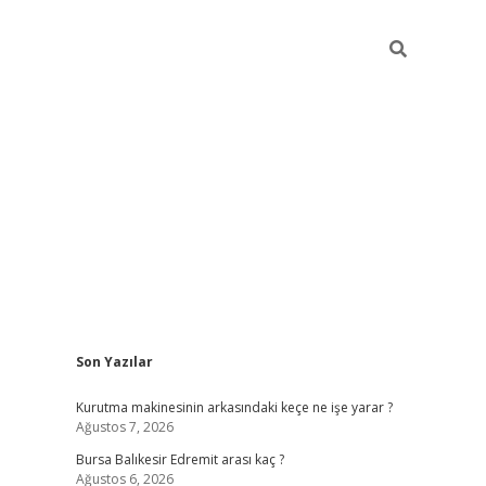
Sidebar
Son Yazılar
https://ww
Kurutma makinesinin arkasındaki keçe ne işe yarar ?
Ağustos 7, 2026
Bursa Balıkesir Edremit arası kaç ?
Ağustos 6, 2026