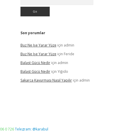
Son yorumlar
Buz Ne Işe Yarar Yüze
için
admin
Buz Ne Işe Yarar Yüze
için
Feride
Balast Gücü Nedir
için
admin
Balast Gücü Nedir
için
Yiğido
Sakarca Kavurması Nasıl Yapılır
için
admin
06 0 726
Telegram: @karabul