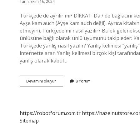
Tarih: Ekim 16, 2024
Türkçede de ayrılır mı? DİKKAT: Da / de bağlacını k
Ayşe kam auch (Ayşe kam auch değil). Ayrıca kitabın
etmeyin). Türkçede mi nasıl yazılır? Bu ek gelenekse
ünlüsüne bağlı olarak ünlü uyumunu takip eder: Ka
Türkçede yanlış nasıl yazılır? Yanlış kelimesi “yanlış
internette arar. Yanlış kelimesi birçok kişi tarafınd
yanlış olarak kabul…
Türkçede
Devamını okuyun
8 Yorum
Ayrı
Yazılır
Mı
https://robotforum.com.tr
https://hazelnutstore.co
Sitemap