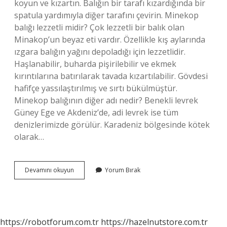
koyun ve kızartın. Balığın bir tarafı kızardığında bir
spatula yardımıyla diğer tarafını çevirin. Minekop
balığı lezzetli midir? Çok lezzetli bir balık olan
Minakop’un beyaz eti vardır. Özellikle kış aylarında
ızgara balığın yağını depoladığı için lezzetlidir.
Haşlanabilir, buharda pişirilebilir ve ekmek
kırıntılarına batırılarak tavada kızartılabilir. Gövdesi
hafifçe yassılaştırılmış ve sırtı bükülmüştür.
Minekop balığının diğer adı nedir? Benekli levrek
Güney Ege ve Akdeniz’de, adi levrek ise tüm
denizlerimizde görülür. Karadeniz bölgesinde kötek
olarak…
Minekop
Devamını okuyun
Yorum Bırak
Balığı
Nasıl
Pişirilir
https://robotforum.com.tr
https://hazelnutstore.com.tr