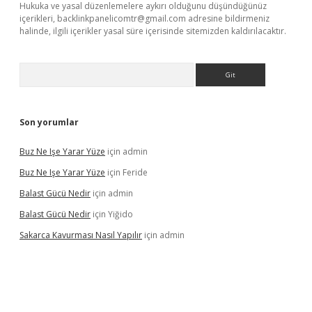
Hukuka ve yasal düzenlemelere aykırı olduğunu düşündüğünüz
içerikleri,
backlinkpanelicomtr@gmail.com
adresine bildirmeniz
halinde, ilgili içerikler yasal süre içerisinde sitemizden kaldırılacaktır.
Arama
Son yorumlar
Buz Ne Işe Yarar Yüze
için
admin
Buz Ne Işe Yarar Yüze
için
Feride
Balast Gücü Nedir
için
admin
Balast Gücü Nedir
için
Yiğido
Sakarca Kavurması Nasıl Yapılır
için
admin