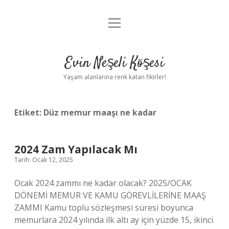
menüyü
Anasayfa
aç
Gizlilik Politikası
Evin Neşeli Köşesi
Yasal Uyarı
Yaşam alanlarına renk katan fikirler!
Hakkımızda
Etiket:
Düz memur maaşı ne kadar
2024 Zam Yapılacak Mı
Tarih: Ocak 12, 2025
Ocak 2024 zammı ne kadar olacak? 2025/OCAK
DÖNEMİ MEMUR VE KAMU GÖREVLİLERİNE MAAŞ
ZAMMI Kamu toplu sözleşmesi süresi boyunca
memurlara 2024 yılında ilk altı ay için yüzde 15, ikinci