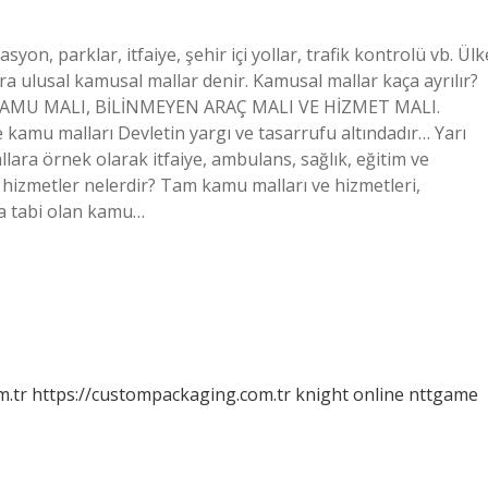
n, parklar, itfaiye, şehir içi yollar, trafik kontrolü vb. Ülk
ara ulusal kamusal mallar denir. Kamusal mallar kaça ayrılır?
KAMU MALI, BİLİNMEYEN ARAÇ MALI VE HİZMET MALI.
amu malları Devletin yargı ve tasarrufu altındadır… Yarı
lara örnek olarak itfaiye, ambulans, sağlık, eğitim ve
 hizmetler nelerdir? Tam kamu malları ve hizmetleri,
a tabi olan kamu…
m.tr
https://custompackaging.com.tr
knight online
nttgame