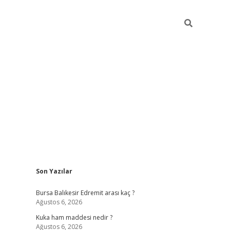
Sidebar
Son Yazılar
https://w
Bursa Balıkesir Edremit arası kaç ?
Ağustos 6, 2026
Kuka ham maddesi nedir ?
Ağustos 6, 2026