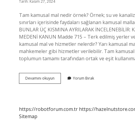
Tarih: Kasım 27, 2024
Tam kamusal mal nedir örnek? Örnek; su ve kanalizasyo
sınırları içerisinde faydaları sağlanan kamusal mall
BUNLAR ÜÇ KISMINA AYRILARAK İNCELENEBİLİR: 
MEDENİ KANUN Madde 715 – Terk edilmiş yerler ve k
kamusal mal ve hizmetler nelerdir? Yarı kamusal mal
mahkemeler gibi hizmetler verilebilir. Tam kamusal
toplumun tamamı tarafından ortak ve eşit kullanım
Tam
Devamını okuyun
Yorum Bırak
Kamusal
Mallar
Nelerdir
https://robotforum.com.tr
https://hazelnutstore.co
Sitemap