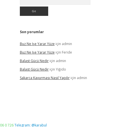
Son yorumlar
Buz Ne Işe Yarar Yüze
için
admin
Buz Ne Işe Yarar Yüze
için
Feride
Balast Gücü Nedir
için
admin
Balast Gücü Nedir
için
Yiğido
Sakarca Kavurması Nasıl Yapılır
için
admin
06 0 726
Telegram: @karabul