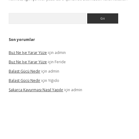
Arama
Son yorumlar
Buz Ne Işe Yarar Yüze
için
admin
Buz Ne Işe Yarar Yüze
için
Feride
Balast Gücü Nedir
için
admin
Balast Gücü Nedir
için
Yiğido
Sakarca Kavurması Nasıl Yapılır
için
admin
https://www.tulipbet.online/