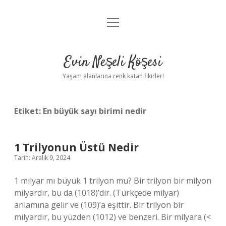
menüyü
Anasayfa
aç
Gizlilik Politikası
Evin Neşeli Köşesi
Yasal Uyarı
Yaşam alanlarına renk katan fikirler!
Hakkımızda
Etiket:
En büyük sayı birimi nedir
1 Trilyonun Üstü Nedir
Tarih: Aralık 9, 2024
1 milyar mı büyük 1 trilyon mu? Bir trilyon bir milyon
milyardır, bu da (1018)’dir. (Türkçede milyar)
anlamına gelir ve (109)’a eşittir. Bir trilyon bir
milyardır, bu yüzden (1012) ve benzeri. Bir milyara (<