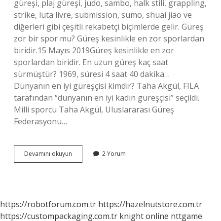
güreşi, plaj güreşi, judo, sambo, halk stili, grappling,
strike, luta livre, submission, sumo, shuai jiao ve
diğerleri gibi çeşitli rekabetçi biçimlerde gelir. Güreş
zor bir spor mu? Güreş kesinlikle en zor sporlardan
biridir.15 Mayıs 2019Güreş kesinlikle en zor
sporlardan biridir. En uzun güreş kaç saat
sürmüştür? 1969, süresi 4 saat 40 dakika…
Dünyanın en iyi güreşçisi kimdir? Taha Akgül, FILA
tarafından “dünyanın en iyi kadın güreşçisi” seçildi.
Milli sporcu Taha Akgül, Uluslararası Güreş
Federasyonu…
En
Devamını okuyun
2 Yorum
Zor
Güreş
Hangisi
https://robotforum.com.tr
https://hazelnutstore.com.tr
https://custompackaging.com.tr
knight online
nttgame