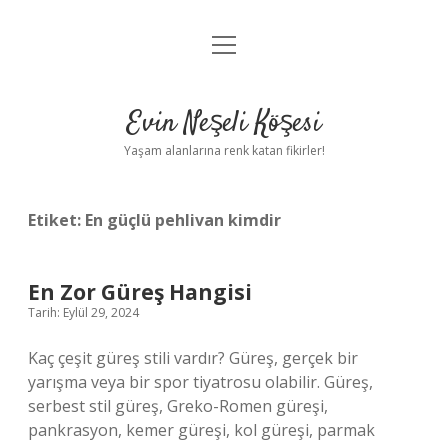
menüyü
Anasayfa
aç
Gizlilik Politikası
Evin Neşeli Köşesi
Yasal Uyarı
Yaşam alanlarına renk katan fikirler!
Hakkımızda
Etiket:
En güçlü pehlivan kimdir
En Zor Güreş Hangisi
Tarih: Eylül 29, 2024
Kaç çeşit güreş stili vardır? Güreş, gerçek bir
yarışma veya bir spor tiyatrosu olabilir. Güreş,
serbest stil güreş, Greko-Romen güreşi,
pankrasyon, kemer güreşi, kol güreşi, parmak