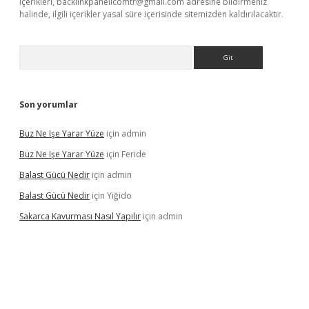
içerikleri,
backlinkpanelicomtr@gmail.com
adresine bildirmeniz
halinde, ilgili içerikler yasal süre içerisinde sitemizden kaldırılacaktır.
Arama
Son yorumlar
Buz Ne Işe Yarar Yüze
için
admin
Buz Ne Işe Yarar Yüze
için
Feride
Balast Gücü Nedir
için
admin
Balast Gücü Nedir
için
Yiğido
Sakarca Kavurması Nasıl Yapılır
için
admin