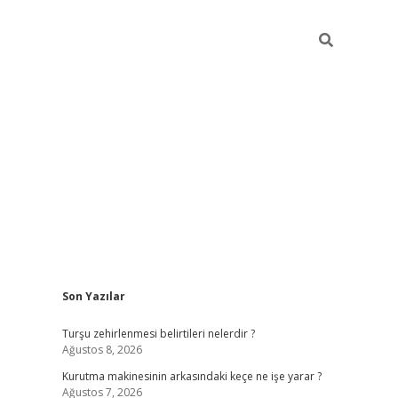
Sidebar
Son Yazılar
https://w
Turşu zehirlenmesi belirtileri nelerdir ?
Ağustos 8, 2026
Kurutma makinesinin arkasındaki keçe ne işe yarar ?
Ağustos 7, 2026