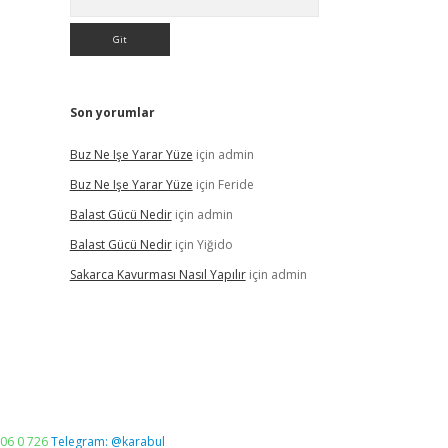
Son yorumlar
Buz Ne Işe Yarar Yüze
için
admin
Buz Ne Işe Yarar Yüze
için
Feride
Balast Gücü Nedir
için
admin
Balast Gücü Nedir
için
Yiğido
Sakarca Kavurması Nasıl Yapılır
için
admin
06 0 726
Telegram: @karabul