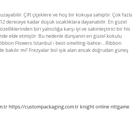
ayabilir. Çift çiçeklere ve hoş bir kokuya sahiptir. Çok fazl
 -12 dereceye kadar düşük sıcaklıklara dayanabilir. En güzel
elliklerinden biri yalnızlığa karşı iyi ve sakinleştirici bir his
inde elde etmiştir. Bu nedenle dünyanın en güzel kokulu
ulRibbon Flowers Istanbul › best-smelling-bahce-…Ribbon
e bakılır mı? Frezyalar bol ışık alan ancak doğrudan güneş
m.tr
https://custompackaging.com.tr
knight online
nttgame