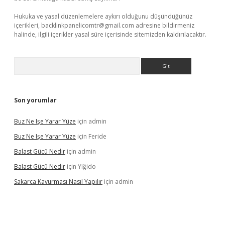
Hukuka ve yasal düzenlemelere aykırı olduğunu düşündüğünüz
içerikleri,
backlinkpanelicomtr@gmail.com
adresine bildirmeniz
halinde, ilgili içerikler yasal süre içerisinde sitemizden kaldırılacaktır.
Arama
Son yorumlar
Buz Ne Işe Yarar Yüze
için
admin
Buz Ne Işe Yarar Yüze
için
Feride
Balast Gücü Nedir
için
admin
Balast Gücü Nedir
için
Yiğido
Sakarca Kavurması Nasıl Yapılır
için
admin