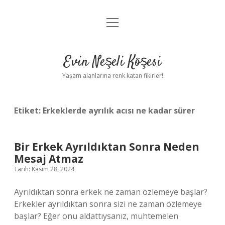
menüyü
Anasayfa
aç
Gizlilik Politikası
Evin Neşeli Köşesi
Yasal Uyarı
Yaşam alanlarına renk katan fikirler!
Hakkımızda
Etiket:
Erkeklerde ayrılık acısı ne kadar sürer
Bir Erkek Ayrıldıktan Sonra Neden
Mesaj Atmaz
Tarih: Kasım 28, 2024
Ayrıldıktan sonra erkek ne zaman özlemeye başlar?
Erkekler ayrıldıktan sonra sizi ne zaman özlemeye
başlar? Eğer onu aldattıysanız, muhtemelen