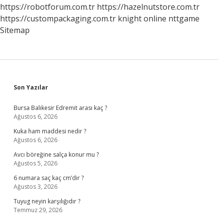
Mesaj
https://robotforum.com.tr
https://hazelnutstore.com.tr
Atmaz
https://custompackaging.com.tr
knight online
nttgame
Sitemap
Sidebar
Son Yazılar
Bursa Balıkesir Edremit arası kaç ?
Ağustos 6, 2026
Kuka ham maddesi nedir ?
Ağustos 6, 2026
Avcı böreğine salça konur mu ?
Ağustos 5, 2026
6 numara saç kaç cm’dir ?
Ağustos 3, 2026
Tuyug neyin karşılığıdır ?
Temmuz 29, 2026