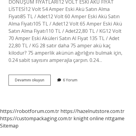
DÖNÜŞÜM FİYATLARI12 VOLT ESKİ AKÜ FİYAT
LİSTESİ12 Volt 54 Amper Eski Akü Satın Alma
Fiyatı85 TL / Adet12 Volt 60 Amper Eski Akü Satın
Alma Fiyatı105 TL / Adet12 Volt 65 Amper Eski Akü
Satın Alma Fiyatı110 TL / Adet22,80 TL / KG12 Volt
70 Amper Eski Aküleri Satın Al Fiyat 135 TL / Adet
22,80 TL / KG 28 satır daha 75 amper akü kaç
kilodur? 75 amperlik akünün ağırlığını bulmak için,
0.24 sabit sayısını amperajla çarpın. 0.24…
65
Devamını okuyun
6 Yorum
Amper
Akü
Kaç
Kilo
https://robotforum.com.tr
https://hazelnutstore.com.tr
https://custompackaging.com.tr
knight online
nttgame
Sitemap