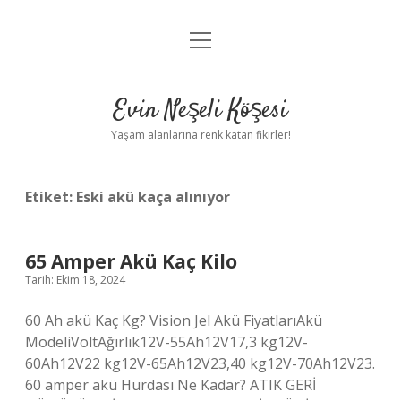
menüyü
Anasayfa
aç
Gizlilik Politikası
Evin Neşeli Köşesi
Yasal Uyarı
Yaşam alanlarına renk katan fikirler!
Hakkımızda
Etiket:
Eski akü kaça alınıyor
65 Amper Akü Kaç Kilo
Tarih: Ekim 18, 2024
60 Ah akü Kaç Kg? Vision Jel Akü FiyatlarıAkü
ModeliVoltAğırlık12V-55Ah12V17,3 kg12V-
60Ah12V22 kg12V-65Ah12V23,40 kg12V-70Ah12V23.
60 amper akü Hurdası Ne Kadar? ATIK GERİ