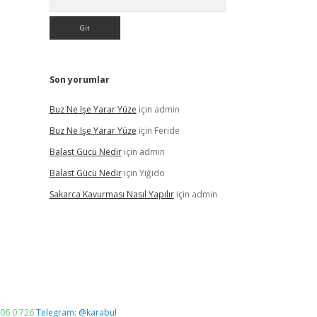
Son yorumlar
Buz Ne Işe Yarar Yüze
için
admin
Buz Ne Işe Yarar Yüze
için
Feride
Balast Gücü Nedir
için
admin
Balast Gücü Nedir
için
Yiğido
Sakarca Kavurması Nasıl Yapılır
için
admin
06 0 726
Telegram: @karabul