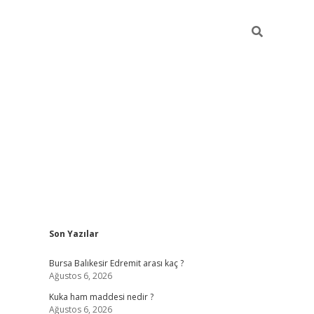
Sidebar
Son Yazılar
https://w
Bursa Balıkesir Edremit arası kaç ?
Ağustos 6, 2026
Kuka ham maddesi nedir ?
Ağustos 6, 2026