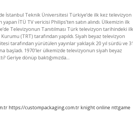
 İstanbul Teknik Üniversitesi Türkiye’de ilk kez televizyon
 yapan İTÜ TV vericisi Philips’ten satın alındı. Ülkemizin ilk
ye’de Televizyonun Tanıtılması Türk televizyon tarihindeki il
 Kurumu (TRT) tarafından yapıldı. Siyah beyaz televizyon
tesi tarafından yürütülen yayınlar yaklaşık 20 yıl sürdü ve 3
a başladı. 1970’ler ülkemizde televizyonun siyah beyaz
çıktı? Geriye dönüp baktığımızda…
m.tr
https://custompackaging.com.tr
knight online
nttgame