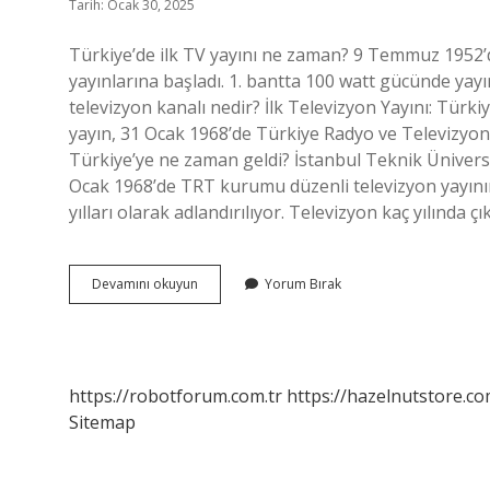
Tarih: Ocak 30, 2025
Türkiye’de ilk TV yayını ne zaman? 9 Temmuz 1952’de
yayınlarına başladı. 1. bantta 100 watt gücünde yayın
televizyon kanalı nedir? İlk Televizyon Yayını: Türki
yayın, 31 Ocak 1968’de Türkiye Radyo ve Televizyon
Türkiye’ye ne zaman geldi? İstanbul Teknik Üniversi
Ocak 1968’de TRT kurumu düzenli televizyon yayının
yılları olarak adlandırılıyor. Televizyon kaç yılında 
Türkiyede
Devamını okuyun
Yorum Bırak
Ilk
Televizyon
Yayını
Ne
Zaman
https://robotforum.com.tr
https://hazelnutstore.co
Sitemap