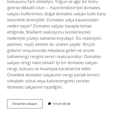
kokusunu fark etmeliyiz. Yoğun ve ağır bir koku
gelirse dikkatli olun. – Hazır/endüstriyel domates
salçası küflenirken, doğal domates salçası küfe karşı
kesinlikle dirençlidir. Domates salça kavanozdan
neden taşar? Domates salçası havayla temas
ettiğinde, Maillard reaksiyonu (esmerleşme)
nedeniyle yüzeyi zamanla koyulaşır. Bu reaksiyon,
pekmez, reçel, ekmek vb. üreten şeydir. Birçok
gıdanın oluşumunda meydana gelen ve ürüne
kahverengi rengini veren reaksiyondur. Domates
salçası rengi nasıl olmalı? İyi bir domates salçası
rengi, kokusu ve kıvamıyla karakterize edilir.
Öncelikle domates salçasının rengi parlak kırmızı
olmalıdır; soluk veya kahverengimsi renkler
domates salçasının tazeliğini…
Salçanın
Devamını okuyun
Yorum Bırak
Doğal
Olduğunu