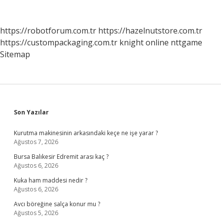
Nasıl
Anlarız
https://robotforum.com.tr
https://hazelnutstore.com.tr
https://custompackaging.com.tr
knight online
nttgame
Sitemap
Sidebar
Son Yazılar
Kurutma makinesinin arkasındaki keçe ne işe yarar ?
Ağustos 7, 2026
Bursa Balıkesir Edremit arası kaç ?
Ağustos 6, 2026
Kuka ham maddesi nedir ?
Ağustos 6, 2026
Avcı böreğine salça konur mu ?
Ağustos 5, 2026