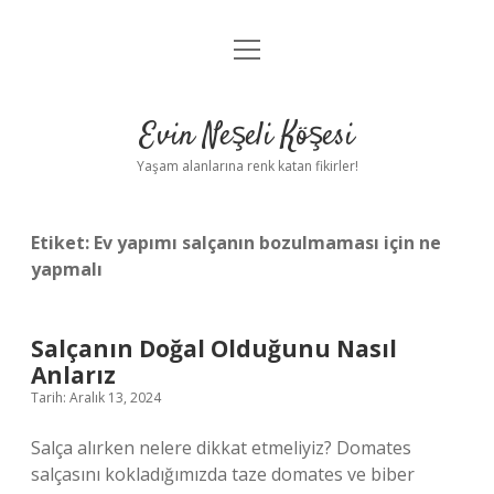
menüyü
Anasayfa
aç
Gizlilik Politikası
Evin Neşeli Köşesi
Yasal Uyarı
Yaşam alanlarına renk katan fikirler!
Hakkımızda
Etiket:
Ev yapımı salçanın bozulmaması için ne
yapmalı
Salçanın Doğal Olduğunu Nasıl
Anlarız
Tarih: Aralık 13, 2024
Salça alırken nelere dikkat etmeliyiz? Domates
salçasını kokladığımızda taze domates ve biber