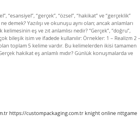
l”, “esansiyel”, “gerçek”, “özsel”, “hakikat” ve “gerçeklik”
me ne demek? Yazılışı ve okunuşu aynı olan; ancak anlamları
k kelimesinin eş ve zıt anlamlısı nedir? “Gerçek”, “doğru”,
ok bileşik isim ve ifadede kullanılır: Örnekler: 1 – Realizm 2 
 olan toplam 5 kelime vardır. Bu kelimelerden ikisi tamamen
. Gerçek hakikat eş anlamlı mıdır? Günlük konuşmalarda ve
m.tr
https://custompackaging.com.tr
knight online
nttgame