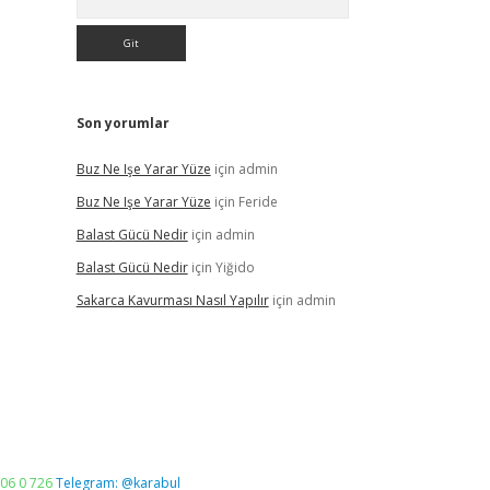
Son yorumlar
Buz Ne Işe Yarar Yüze
için
admin
Buz Ne Işe Yarar Yüze
için
Feride
Balast Gücü Nedir
için
admin
Balast Gücü Nedir
için
Yiğido
Sakarca Kavurması Nasıl Yapılır
için
admin
06 0 726
Telegram: @karabul