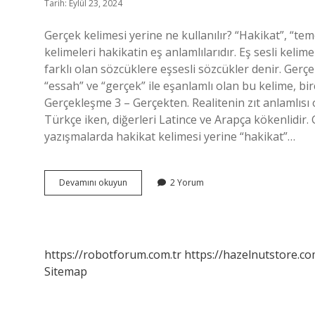
Tarih: Eylül 23, 2024
Gerçek kelimesi yerine ne kullanılır? “Hakikat”, “teme
kelimeleri hakikatin eş anlamlılarıdır. Eş sesli keli
farklı olan sözcüklere eşsesli sözcükler denir. Gerçe
“essah” ve “gerçek” ile eşanlamlı olan bu kelime, birç
Gerçekleşme 3 – Gerçekten. Realitenin zıt anlamlısı
Türkçe iken, diğerleri Latince ve Arapça kökenlidir
yazışmalarda hakikat kelimesi yerine “hakikat”…
Gerçek
Devamını okuyun
2 Yorum
Kelimesinin
Sesteşi
Nedir
https://robotforum.com.tr
https://hazelnutstore.co
Sitemap