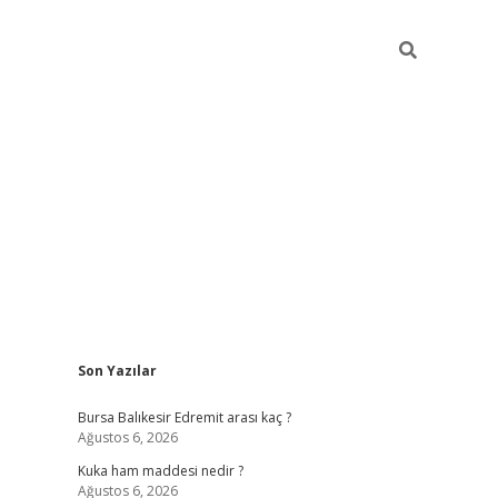
Sidebar
Son Yazılar
https://w
Bursa Balıkesir Edremit arası kaç ?
Ağustos 6, 2026
Kuka ham maddesi nedir ?
Ağustos 6, 2026