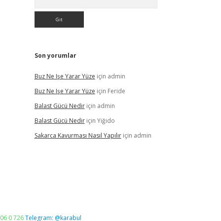
Son yorumlar
Buz Ne Işe Yarar Yüze
için
admin
Buz Ne Işe Yarar Yüze
için
Feride
Balast Gücü Nedir
için
admin
Balast Gücü Nedir
için
Yiğido
Sakarca Kavurması Nasıl Yapılır
için
admin
06 0 726
Telegram: @karabul