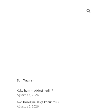
Sidebar
Son Yazılar
https://w
Kuka ham maddesi nedir ?
Ağustos 6, 2026
Avcı böreğine salça konur mu ?
Ağustos 5, 2026