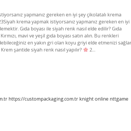
stiyorsanız yapmanız gereken en iyi şey çikolatalı krema
023Siyah krema yapmak istiyorsanız yapmanız gereken en iyi
emektir. Gıda boyası ile siyah renk nasıl elde edilir? Gıda
Kırmızı, mavi ve yeşil gıda boyası satın alın. Bu renkleri
ebileceğiniz en yakın gri olan koyu griyi elde etmenizi sağlar
 Krem şantide siyah renk nasıl yapılır?
2…
m.tr
https://custompackaging.com.tr
knight online
nttgame