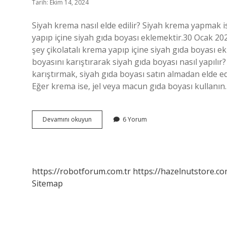
Tarih: Ekim 14, 2024
Siyah krema nasıl elde edilir? Siyah krema yapmak i
yapıp içine siyah gıda boyası eklemektir.30 Ocak 2
şey çikolatalı krema yapıp içine siyah gıda boyası ekl
boyasını karıştırarak siyah gıda boyası nasıl yapılır? 
karıştırmak, siyah gıda boyası satın almadan elde ed
Eğer krema ise, jel veya macun gıda boyası kullanın.
Siyah
Devamını okuyun
6 Yorum
Krema
Nasıl
Yapılır
https://robotforum.com.tr
https://hazelnutstore.co
Sitemap