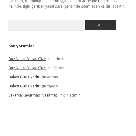
içerikleri,
backlinkpanelicomtr@gmail.com
adresine bildirmeniz
halinde, ilgili içerikler yasal süre içerisinde sitemizden kaldırılacaktır.
Arama
Son yorumlar
Buz Ne Işe Yarar Yüze
için
admin
Buz Ne Işe Yarar Yüze
için
Feride
Balast Gücü Nedir
için
admin
Balast Gücü Nedir
için
Yiğido
Sakarca Kavurması Nasıl Yapılır
için
admin