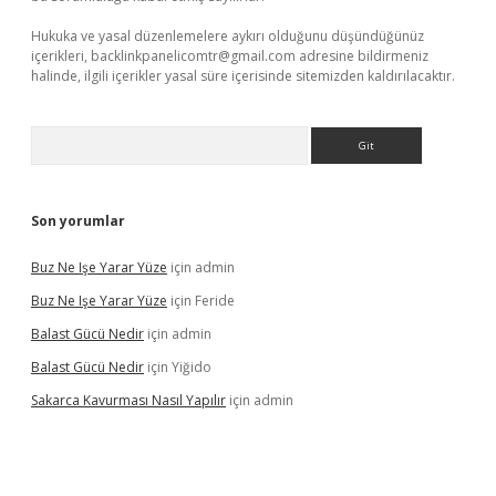
Hukuka ve yasal düzenlemelere aykırı olduğunu düşündüğünüz
içerikleri,
backlinkpanelicomtr@gmail.com
adresine bildirmeniz
halinde, ilgili içerikler yasal süre içerisinde sitemizden kaldırılacaktır.
Arama
Son yorumlar
Buz Ne Işe Yarar Yüze
için
admin
Buz Ne Işe Yarar Yüze
için
Feride
Balast Gücü Nedir
için
admin
Balast Gücü Nedir
için
Yiğido
Sakarca Kavurması Nasıl Yapılır
için
admin