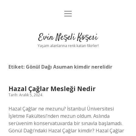
menüyü
Anasayfa
aç
Gizlilik Politikası
Evin Neşeli Köşesi
Yasal Uyarı
Yaşam alanlarına renk katan fikirler!
Hakkımızda
Etiket:
Gönül Dağı Asuman kimdir nerelidir
Hazal Çağlar Mesleği Nedir
Tarih: Aralık 5, 2024
Hazal Çağlar ne mezunu? İstanbul Üniversitesi
İşletme Fakültesi’nden mezun oldum. Aslında
serüvenim konservatuvarda bir sınavla başlamadı.
Gönül Dağı’ndaki Hazal Çağlar kimdir? Hazal Çağlar