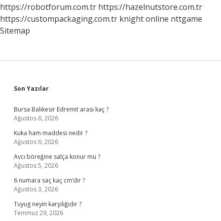
https://robotforum.com.tr
https://hazelnutstore.com.tr
https://custompackaging.com.tr
knight online
nttgame
Sitemap
Sidebar
Son Yazılar
Bursa Balıkesir Edremit arası kaç ?
Ağustos 6, 2026
Kuka ham maddesi nedir ?
Ağustos 6, 2026
Avcı böreğine salça konur mu ?
Ağustos 5, 2026
6 numara saç kaç cm’dir ?
Ağustos 3, 2026
Tuyug neyin karşılığıdır ?
Temmuz 29, 2026