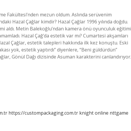
etme Fakültesi’nden mezun oldum. Aslında serüvenim
ndaki Hazal Çağlar kimdir? Hazal Çağlar 1996 yılında doğdu.
imi aldı. Metin Balekoğlu’ndan kamera önü oyunculuk eğitim
tamamladı. Hazal Çağ’da estetik var mı? Cumartesi akşamları
zal Çağlar, estetik talepleri hakkında ilk kez konuştu. Eski
akası yok, estetik yaptırdı” diyenlere, “Beni güldürdün”
Çağlar, Gönül Dağı dizisinde Asuman karakterini canlandırıyor
m.tr
https://custompackaging.com.tr
knight online
nttgame