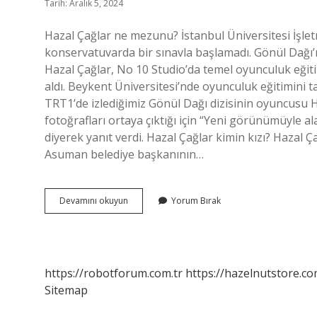
Tarih: Aralık 5, 2024
Hazal Çağlar ne mezunu? İstanbul Üniversitesi İşl
konservatuvarda bir sınavla başlamadı. Gönül Dağı’
Hazal Çağlar, No 10 Studio’da temel oyunculuk eğit
aldı. Beykent Üniversitesi’nde oyunculuk eğitimini 
TRT1’de izlediğimiz Gönül Dağı dizisinin oyuncusu Ha
fotoğrafları ortaya çıktığı için “Yeni görünümüyle al
diyerek yanıt verdi. Hazal Çağlar kimin kızı? Hazal 
Asuman belediye başkanının…
Hazal
Devamını okuyun
Yorum Bırak
Çağlar
Mesleği
Nedir
https://robotforum.com.tr
https://hazelnutstore.co
Sitemap