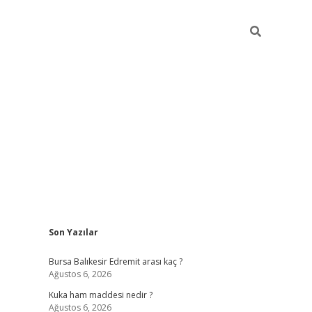
Sidebar
Son Yazılar
https://w
Bursa Balıkesir Edremit arası kaç ?
Ağustos 6, 2026
Kuka ham maddesi nedir ?
Ağustos 6, 2026