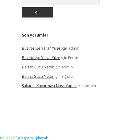
Son yorumlar
Buz Ne Işe Yarar Yüze
için
admin
Buz Ne Işe Yarar Yüze
için
Feride
Balast Gücü Nedir
için
admin
Balast Gücü Nedir
için
Yiğido
Sakarca Kavurması Nasıl Yapılır
için
admin
06 0 726
Telegram: @karabul