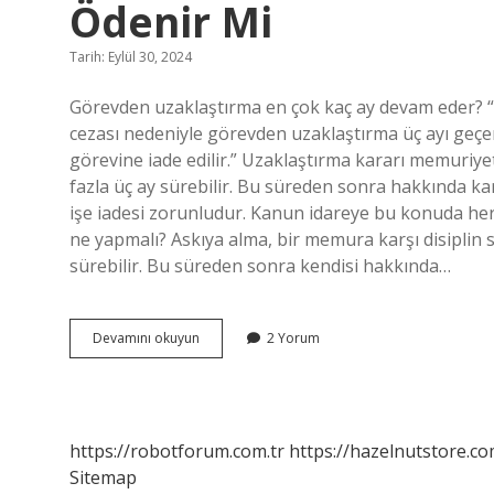
Ödenir Mi
Tarih: Eylül 30, 2024
Görevden uzaklaştırma en çok kaç ay devam eder? “Sü
cezası nedeniyle görevden uzaklaştırma üç ayı geç
görevine iade edilir.” Uzaklaştırma kararı memuriyeti
fazla üç ay sürebilir. Bu süreden sonra hakkında 
işe iadesi zorunludur. Kanun idareye bu konuda her
ne yapmalı? Askıya alma, bir memura karşı disiplin s
sürebilir. Bu süreden sonra kendisi hakkında…
Görevden
Devamını okuyun
2 Yorum
Uzaklaştırılan
Memura
Maaş
Ödenir
Mi
https://robotforum.com.tr
https://hazelnutstore.co
Sitemap