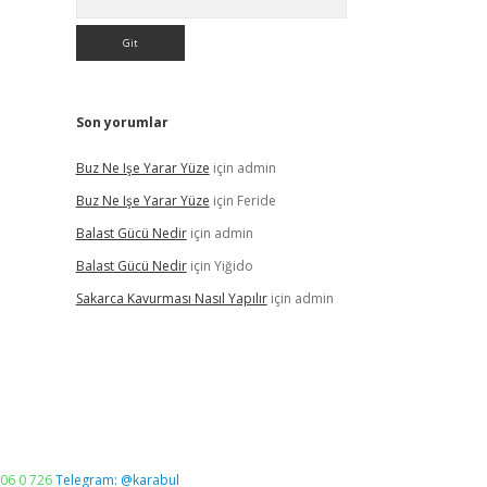
Son yorumlar
Buz Ne Işe Yarar Yüze
için
admin
Buz Ne Işe Yarar Yüze
için
Feride
Balast Gücü Nedir
için
admin
Balast Gücü Nedir
için
Yiğido
Sakarca Kavurması Nasıl Yapılır
için
admin
06 0 726
Telegram: @karabul