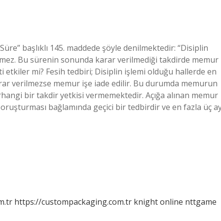
re” başlıklı 145. maddede şöyle denilmektedir: “Disiplin
emez. Bu sürenin sonunda karar verilmediği takdirde memur
 etkiler mi? Fesih tedbiri; Disiplin işlemi olduğu hallerde en
karar verilmezse memur işe iade edilir. Bu durumda memurun
hangi bir takdir yetkisi vermemektedir. Açığa alınan memur
oruşturması bağlamında geçici bir tedbirdir ve en fazla üç a
m.tr
https://custompackaging.com.tr
knight online
nttgame