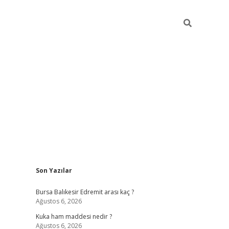
Sidebar
Son Yazılar
https://ww
Bursa Balıkesir Edremit arası kaç ?
Ağustos 6, 2026
Kuka ham maddesi nedir ?
Ağustos 6, 2026