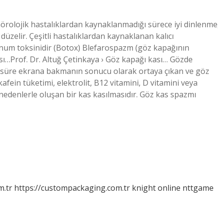
örolojik hastalıklardan kaynaklanmadığı sürece iyi dinlenme
düzelir. Çeşitli hastalıklardan kaynaklanan kalıcı
linum toksinidir (Botox) Blefarospazm (göz kapağının
ası…Prof. Dr. Altuğ Çetinkaya › Göz kapağı kası… Gözde
n süre ekrana bakmanın sonucu olarak ortaya çıkan ve göz
fein tüketimi, elektrolit, B12 vitamini, D vitamini veya
 nedenlerle oluşan bir kas kasılmasıdır. Göz kas spazmı
m.tr
https://custompackaging.com.tr
knight online
nttgame