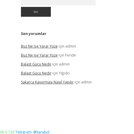
Son yorumlar
Buz Ne Işe Yarar Yüze
için
admin
Buz Ne Işe Yarar Yüze
için
Feride
Balast Gücü Nedir
için
admin
Balast Gücü Nedir
için
Yiğido
Sakarca Kavurması Nasıl Yapılır
için
admin
06 0 726
Telegram: @karabul