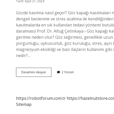
Tarih: Eylül 27, 2024
Gözde kasılma nasıl geçer? Göz kapağı kasılmaları n
dengeli beslenme ve stres azaltma ile kendiliğinden 
kasılmalarda en sık kullanılan tedavi yöntemi botu
daralması) Prof. Dr. Altuğ Çetinkaya › Göz kapağı k
gerilme neden olur? Göz seğirmesi, genellikle uzu
yorgunluğu, uykusuzluk, göz kuruluğu, stres, aşırı ka
magnezyum eksikliği ve bazı ilaçların kullanımı gibi
nedir?…
Göz
Devamını okuyun
2 Yorum
Kasılması
Neden
Olur
https://robotforum.com.tr
https://hazelnutstore.co
Sitemap