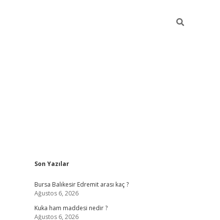
Sidebar
Son Yazılar
https://w
Bursa Balıkesir Edremit arası kaç ?
Ağustos 6, 2026
Kuka ham maddesi nedir ?
Ağustos 6, 2026