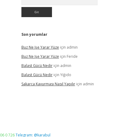
Son yorumlar
Buz Ne Işe Yarar Yüze
için
admin
Buz Ne Işe Yarar Yüze
için
Feride
Balast Gücü Nedir
için
admin
Balast Gücü Nedir
için
Yiğido
Sakarca Kavurması Nasıl Yapılır
için
admin
06 0 726
Telegram: @karabul