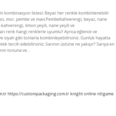
in kombinasyon listesi: Beyaz her renkle kombinlenebilir
ırmızı, mor, pembe ve mavi.PembeKahverengi, beyaz, nane
ı-kahverengi, limon yeşili, nane yeşili ve
 Sarı renk hangi renklerle uyumlu? Ayrıca eğlence ve
ve siyah gibi tonlarla kombinleyebilirsiniz. Günlük hayatta
tek tercih edebilirsiniz. Sarının üstüne ne yakışır? Sarıya en
rının tonuna ve…
m.tr
https://custompackaging.com.tr
knight online
nttgame