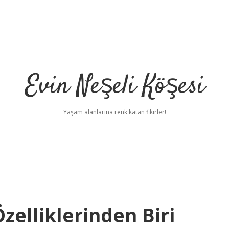
Evin Neşeli Köşesi
Yaşam alanlarına renk katan fikirler!
Özelliklerinden Biri