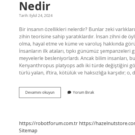
Nedir
Tarih: Eylül 24, 2024
Bir insanın özellikleri nelerdir? Bunlar zeki varlıkla
zihin teorisine sahip yaratıklardır. İnsan zihni de öy
olma, hayal etme ve küme ve varoluş hakkında görüşl
İnsanların ilk ataları, tıpkı günümüz şempanzeleri g
meyvelerle besleniyorlardı. Ancak bilim insanları, 
Kenyanthropus platyops adlı iki türde değiştiğini göz
türlü yalan, iftira, kötülük ve haksızlığa karşıdır; o, 
İNsanların
Devamını okuyun
Yorum Bırak
En
Ilginç
Özelliklerinden
Biri
Nedir
https://robotforum.com.tr
https://hazelnutstore.co
Sitemap