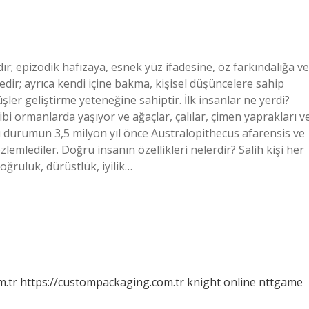
rdır; epizodik hafızaya, esnek yüz ifadesine, öz farkındalığa ve
ledir; ayrıca kendi içine bakma, kişisel düşüncelere sahip
er geliştirme yeteneğine sahiptir. İlk insanlar ne yerdi?
ibi ormanlarda yaşıyor ve ağaçlar, çalılar, çimen yaprakları v
bu durumun 3,5 milyon yıl önce Australopithecus afarensis ve
lemlediler. Doğru insanın özellikleri nelerdir? Salih kişi her
doğruluk, dürüstlük, iyilik…
m.tr
https://custompackaging.com.tr
knight online
nttgame