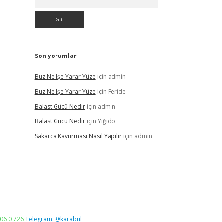
Son yorumlar
Buz Ne Işe Yarar Yüze
için
admin
Buz Ne Işe Yarar Yüze
için
Feride
Balast Gücü Nedir
için
admin
Balast Gücü Nedir
için
Yiğido
Sakarca Kavurması Nasıl Yapılır
için
admin
06 0 726
Telegram: @karabul