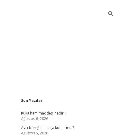
Sidebar
Son Yazılar
https://w
Kuka ham maddesi nedir ?
Ağustos 6, 2026
Avcı böreğine salça konur mu ?
Ağustos 5, 2026