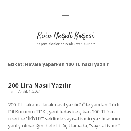
menüyü
Anasayfa
aç
Gizlilik Politikası
Evin Neşeli Köşesi
Yasal Uyarı
Yaşam alanlarına renk katan fikirler!
Hakkımızda
Etiket:
Havale yaparken 100 TL nasıl yazılır
200 Lira Nasıl Yazılır
Tarih: Aralık 1, 2024
200 TL rakam olarak nasıl yazılır? Öte yandan Türk
Dil Kurumu (TDK), yeni tedavüle çıkan 200 TL’nin
üzerine “İKİYÜZ” şeklinde sayısal ismin yazılmasının
yanlış olmadığını belirtti. Açıklamada, “sayısal ismin”