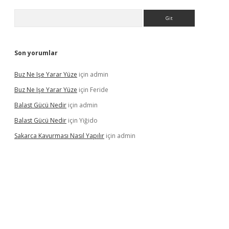
Arama
Son yorumlar
Buz Ne Işe Yarar Yüze
için
admin
Buz Ne Işe Yarar Yüze
için
Feride
Balast Gücü Nedir
için
admin
Balast Gücü Nedir
için
Yiğido
Sakarca Kavurması Nasıl Yapılır
için
admin
https://www.tulipbet.online/