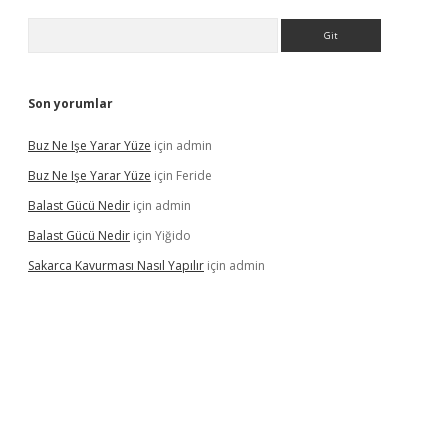
Arama
Son yorumlar
Buz Ne Işe Yarar Yüze
için
admin
Buz Ne Işe Yarar Yüze
için
Feride
Balast Gücü Nedir
için
admin
Balast Gücü Nedir
için
Yiğido
Sakarca Kavurması Nasıl Yapılır
için
admin
https://www.tulipbet.online/