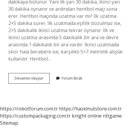
dakikaya bölünür. Yani ilk yarı 30 dakika, ikinci yarı
30 dakika oynanır ve ardından hentbol maçı sona
erer. Hentbol maçında uzatma var mı? İlk uzatma
2×5 dakika sürer. İlk uzatmada eşitlik bozulmaz ise,
2×5 dakikalık ikinci uzatma tekrar oynanır. İlk ve
ikinci uzatma arasında 5 dakikalık bir ara ve devre
arasında 1 dakikalık bir ara vardır. İkinci uzatmada
skor hala berabere ise, karşılıklı 5×7 metrelik atışlar
kullanılır. Hentbol…
Hentbol
Devamını okuyun
Yorum Bırak
Kaç
Dakika
Sürer
https://robotforum.com.tr
https://hazelnutstore.com.tr
https://custompackaging.com.tr
knight online
nttgame
Sitemap