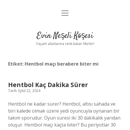
menüyü
Anasayfa
aç
Gizlilik Politikası
Evin Neşeli Köşesi
Yasal Uyarı
Yaşam alanlarına renk katan fikirler!
Hakkımızda
Etiket:
Hentbol maçı berabere biter mi
Hentbol Kaç Dakika Sürer
Tarih: Eylül 22, 2024
Hentbol ne kadar sürer? Hentbol, ​​altısı sahada ve
biri kalede olmak üzere yedi oyuncuyla oynanan bir
takım sporudur. Oyun süresi iki 30 dakikalık yarıdan
oluşur. Hentbol maçı kaçta biter? Bu periyotlar 30