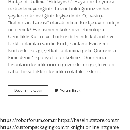
Hintçe bir kelime: “Hridayesh”. Hayatınız boyunca
terk edemeyeceğiniz, huzur bulduğunuz ve her
şeyden çok sevdiğiniz kişiye denir. O, basitçe
“kalbinizin Tanrısı” olarak bilinir. Kürtçe evin türkçe
ne demek? Evin isminin kökeni ve etimolojisi.
Genellikle Kürtçe ve Türkçe dillerinde kullanılır ve
farklı anlamları vardır. Kürtçe anlamı: Evin ismi
Kürtçede “sevgi, şefkat” anlamına gelir. Querencia
kime denir? İspanyolca bir kelime: “Querencia”.
İnsanların kendilerini en güvende, en güçlü ve en
rahat hissettikleri, kendileri olabilecekleri…
Hridayeş
Devamını okuyun
Yorum Bırak
Ne
Demek
Sevgili
https://robotforum.com.tr
https://hazelnutstore.com.tr
https://custompackaging.com.tr
knight online
nttgame