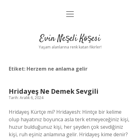
menüyü
Anasayfa
aç
Gizlilik Politikası
Evin Neşeli Köşesi
Yasal Uyarı
Yaşam alanlarına renk katan fikirler!
Hakkımızda
Etiket:
Herzem ne anlama gelir
Hridayeş Ne Demek Sevgili
Tarih: Aralık 6, 2024
Hridayeş Kürtçe mi? Hridayesh: Hintçe bir kelime
olup hayatınız boyunca asla terk etmeyeceğiniz kişi,
huzur bulduğunuz kişi, her şeyden çok sevdiğiniz
kişi, ruh eşiniz anlamına gelir. Hridayeş kime denir?