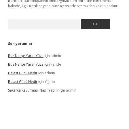
içerikleri,
backlinkpanelicomtr@gmail.com
adresine bildirmeniz
halinde, ilgili içerikler yasal süre içerisinde sitemizden kaldırılacaktır.
Arama
Son yorumlar
Buz Ne Işe Yarar Yüze
için
admin
Buz Ne Işe Yarar Yüze
için
Feride
Balast Gücü Nedir
için
admin
Balast Gücü Nedir
için
Yiğido
Sakarca Kavurması Nasıl Yapılır
için
admin