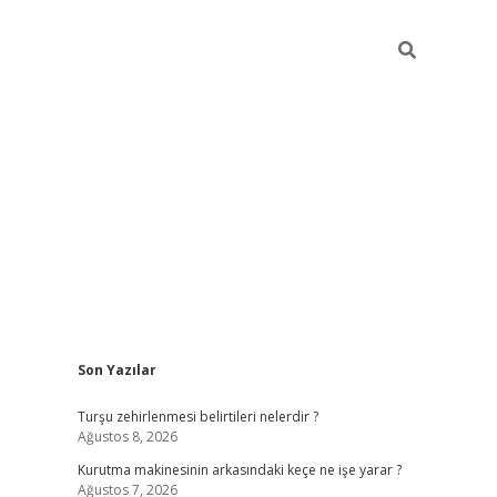
Sidebar
Son Yazılar
https://w
Turşu zehirlenmesi belirtileri nelerdir ?
Ağustos 8, 2026
Kurutma makinesinin arkasındaki keçe ne işe yarar ?
Ağustos 7, 2026