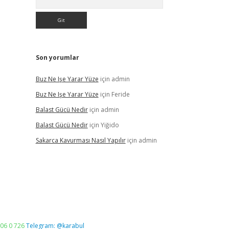
Son yorumlar
Buz Ne Işe Yarar Yüze
için
admin
Buz Ne Işe Yarar Yüze
için
Feride
Balast Gücü Nedir
için
admin
Balast Gücü Nedir
için
Yiğido
Sakarca Kavurması Nasıl Yapılır
için
admin
06 0 726
Telegram: @karabul