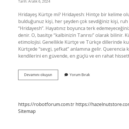
Tarih: Aralık 6, 2024
Hridayeş Kürtçe mi? Hridayesh: Hintçe bir kelime ol
bulduğunuz kişi, her şeyden çok sevdiğiniz kişi, ruh 
“Hridayesh”. Hayatınız boyunca terk edemeyeceğiniz
denir. O, basitçe “kalbinizin Tanrısı” olarak bilinir
etimolojisi. Genellikle Kürtçe ve Türkçe dillerinde kul
Kürtçede “sevgi, şefkat” anlamına gelir. Querencia k
kendilerini en güvende, en güçlü ve en rahat hissetti
Hridayeş
Devamını okuyun
Yorum Bırak
Ne
Demek
Sevgili
https://robotforum.com.tr
https://hazelnutstore.co
Sitemap