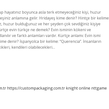
up hayatınız boyunca asla terk etmeyeceğiniz kişi, huzur
eşiniz anlamına gelir. Hridayeş kime denir? Hintçe bir kelime
, huzur bulduğunuz ve her şeyden çok sevdiğiniz kişiye
. Kürtçe evin türkçe ne demek? Evin isminin kökeni ve
lanılır ve farklı anlamları vardır. Kürtçe anlamı: Evin ismi
ime denir? İspanyolca bir kelime: “Querencia”. İnsanların
kleri, kendileri olabilecekleri…
m.tr
https://custompackaging.com.tr
knight online
nttgame