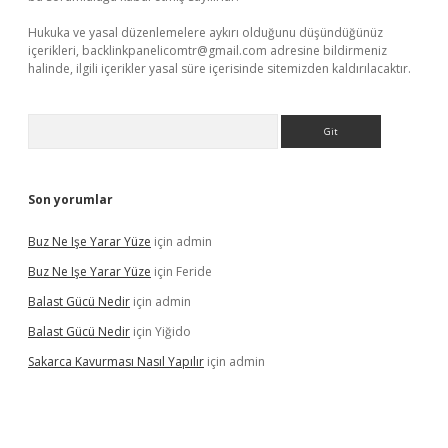
Hukuka ve yasal düzenlemelere aykırı olduğunu düşündüğünüz
içerikleri,
backlinkpanelicomtr@gmail.com
adresine bildirmeniz
halinde, ilgili içerikler yasal süre içerisinde sitemizden kaldırılacaktır.
Arama
Son yorumlar
Buz Ne Işe Yarar Yüze
için
admin
Buz Ne Işe Yarar Yüze
için
Feride
Balast Gücü Nedir
için
admin
Balast Gücü Nedir
için
Yiğido
Sakarca Kavurması Nasıl Yapılır
için
admin