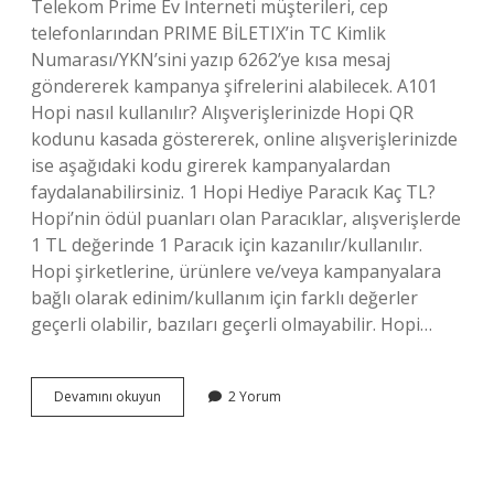
Telekom Prime Ev İnterneti müşterileri, cep
telefonlarından PRIME BİLETIX’in TC Kimlik
Numarası/YKN’sini yazıp 6262’ye kısa mesaj
göndererek kampanya şifrelerini alabilecek. A101
Hopi nasıl kullanılır? Alışverişlerinizde Hopi QR
kodunu kasada göstererek, online alışverişlerinizde
ise aşağıdaki kodu girerek kampanyalardan
faydalanabilirsiniz. 1 Hopi Hediye Paracık Kaç TL?
Hopi’nin ödül puanları olan Paracıklar, alışverişlerde
1 TL değerinde 1 Paracık için kazanılır/kullanılır.
Hopi şirketlerine, ürünlere ve/veya kampanyalara
bağlı olarak edinim/kullanım için farklı değerler
geçerli olabilir, bazıları geçerli olmayabilir. Hopi…
Hopi
Devamını okuyun
2 Yorum
Indirimi
Nasıl
Alınır