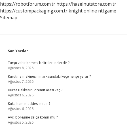
https://robotforum.com.tr
https://hazelnutstore.com.tr
https://custompackaging.com.tr
knight online
nttgame
Sitemap
Sidebar
Son Yazılar
Turşu zehirlenmesi belirtileri nelerdir ?
Ağustos 8, 2026
Kurutma makinesinin arkasındaki keçe ne işe yarar ?
Ağustos 7, 2026
Bursa Balıkesir Edremit arası kaç ?
Ağustos 6, 2026
Kuka ham maddesi nedir ?
Ağustos 6, 2026
Avcı böreğine salça konur mu ?
Ağustos 5, 2026