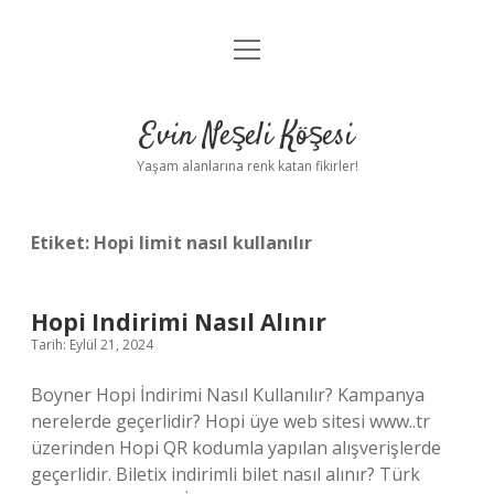
menüyü
Anasayfa
aç
Gizlilik Politikası
Evin Neşeli Köşesi
Yasal Uyarı
Yaşam alanlarına renk katan fikirler!
Hakkımızda
Etiket:
Hopi limit nasıl kullanılır
Hopi Indirimi Nasıl Alınır
Tarih: Eylül 21, 2024
Boyner Hopi İndirimi Nasıl Kullanılır? Kampanya
nerelerde geçerlidir? Hopi üye web sitesi www..tr
üzerinden Hopi QR kodumla yapılan alışverişlerde
geçerlidir. Biletix indirimli bilet nasıl alınır? Türk