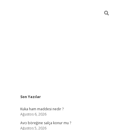
Sidebar
Son Yazılar
https://ww
Kuka ham maddesi nedir ?
Ağustos 6, 2026
Avcı böreğine salça konur mu ?
Ağustos 5, 2026