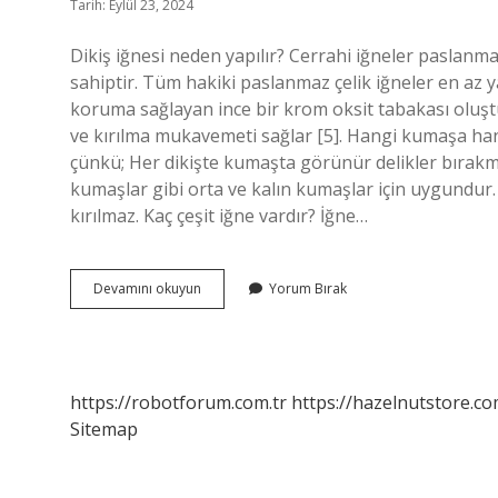
Tarih: Eylül 23, 2024
Dikiş iğnesi neden yapılır? Cerrahi iğneler paslanm
sahiptir. Tüm hakiki paslanmaz çelik iğneler en az 
koruma sağlayan ince bir krom oksit tabakası oluşt
ve kırılma mukavemeti sağlar [5]. Hangi kumaşa hangi
çünkü; Her dikişte kumaşta görünür delikler bırakm
kumaşlar gibi orta ve kalın kumaşlar için uygundur
kırılmaz. Kaç çeşit iğne vardır? İğne…
Dikiş
Devamını okuyun
Yorum Bırak
Iğnesi
Hangi
Malzemeden
Yapılır
https://robotforum.com.tr
https://hazelnutstore.co
Sitemap