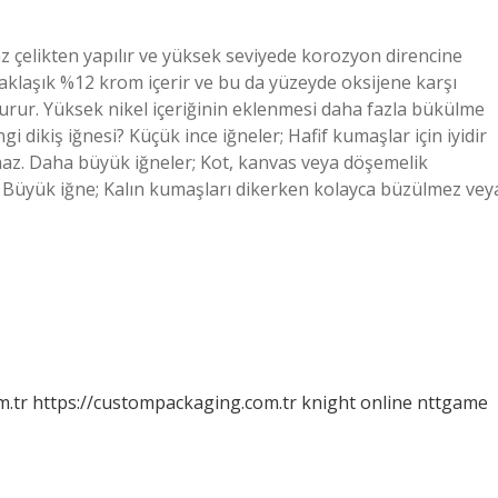
az çelikten yapılır ve yüksek seviyede korozyon direncine
yaklaşık %12 krom içerir ve bu da yüzeyde oksijene karşı
urur. Yüksek nikel içeriğinin eklenmesi daha fazla bükülme
 dikiş iğnesi? Küçük ince iğneler; Hafif kumaşlar için iyidir
az. Daha büyük iğneler; Kot, kanvas veya döşemelik
. Büyük iğne; Kalın kumaşları dikerken kolayca büzülmez vey
m.tr
https://custompackaging.com.tr
knight online
nttgame