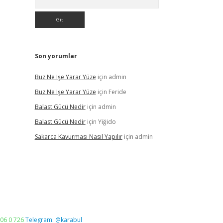
Son yorumlar
Buz Ne Işe Yarar Yüze
için
admin
Buz Ne Işe Yarar Yüze
için
Feride
Balast Gücü Nedir
için
admin
Balast Gücü Nedir
için
Yiğido
Sakarca Kavurması Nasıl Yapılır
için
admin
06 0 726
Telegram: @karabul