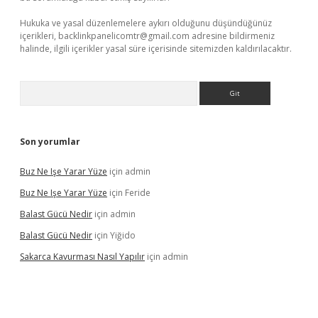
Hukuka ve yasal düzenlemelere aykırı olduğunu düşündüğünüz
içerikleri,
backlinkpanelicomtr@gmail.com
adresine bildirmeniz
halinde, ilgili içerikler yasal süre içerisinde sitemizden kaldırılacaktır.
Arama
Son yorumlar
Buz Ne Işe Yarar Yüze
için
admin
Buz Ne Işe Yarar Yüze
için
Feride
Balast Gücü Nedir
için
admin
Balast Gücü Nedir
için
Yiğido
Sakarca Kavurması Nasıl Yapılır
için
admin