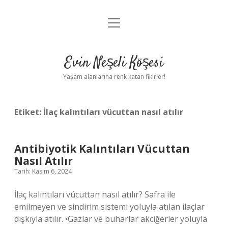
menüyü
Anasayfa
aç
Gizlilik Politikası
Evin Neşeli Köşesi
Yasal Uyarı
Yaşam alanlarına renk katan fikirler!
Hakkımızda
Etiket:
İlaç kalıntıları vücuttan nasıl atılır
Antibiyotik Kalıntıları Vücuttan
Nasıl Atılır
Tarih: Kasım 6, 2024
İlaç kalıntıları vücuttan nasıl atılır? Safra ile
emilmeyen ve sindirim sistemi yoluyla atılan ilaçlar
dışkıyla atılır. •Gazlar ve buharlar akciğerler yoluyla