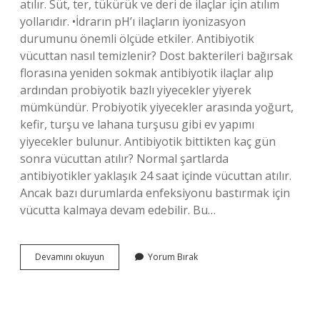
atılır. Süt, ter, tükürük ve deri de ilaçlar için atılım
yollarıdır. •İdrarın pH’ı ilaçların iyonizasyon
durumunu önemli ölçüde etkiler. Antibiyotik
vücuttan nasıl temizlenir? Dost bakterileri bağırsak
florasına yeniden sokmak antibiyotik ilaçlar alıp
ardından probiyotik bazlı yiyecekler yiyerek
mümkündür. Probiyotik yiyecekler arasında yoğurt,
kefir, turşu ve lahana turşusu gibi ev yapımı
yiyecekler bulunur. Antibiyotik bittikten kaç gün
sonra vücuttan atılır? Normal şartlarda
antibiyotikler yaklaşık 24 saat içinde vücuttan atılır.
Ancak bazı durumlarda enfeksiyonu bastırmak için
vücutta kalmaya devam edebilir. Bu…
Antibiyotik
Devamını okuyun
Yorum Bırak
Kalıntıları
Vücuttan
Nasıl
Atılır