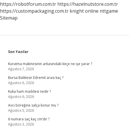
https://robotforum.com.tr
https://hazelnutstore.com.tr
https://custompackaging.com.tr
knight online
nttgame
Sitemap
Sidebar
Son Yazılar
Kurutma makinesinin arkasındaki keçe ne işe yarar ?
Ağustos 7, 2026
Bursa Balıkesir Edremit arası kaç ?
Ağustos 6, 2026
Kuka ham maddesi nedir ?
Ağustos 6, 2026
Avcı böreğine salça konur mu ?
Ağustos 5, 2026
6 numara saç kaç cm’dir ?
Ağustos 3, 2026