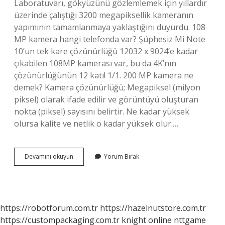
Laboratuvarı, gökyüzünü gözlemlemek için yıllardır
üzerinde çalıştığı 3200 megapiksellik kameranın
yapımının tamamlanmaya yaklaştığını duyurdu. 108
MP kamera hangi telefonda var? Şüphesiz Mi Note
10’un tek kare çözünürlüğü 12032 x 9024’e kadar
çıkabilen 108MP kamerası var, bu da 4K’nın
çözünürlüğünün 12 katı! 1/1. 200 MP kamera ne
demek? Kamera çözünürlüğü; Megapiksel (milyon
piksel) olarak ifade edilir ve görüntüyü oluşturan
nokta (piksel) sayısını belirtir. Ne kadar yüksek
olursa kalite ve netlik o kadar yüksek olur.…
En
Devamını okuyun
Yorum Bırak
Yüksek
Kaç
Megapiksel
https://robotforum.com.tr
https://hazelnutstore.com.tr
https://custompackaging.com.tr
knight online
nttgame