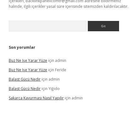
içerikleri,
backlinkpanelicomtr@gmail.com
adresine bildirmeniz
halinde, ilgili içerikler yasal süre içerisinde sitemizden kaldırılacaktır.
Arama
Son yorumlar
Buz Ne Işe Yarar Yüze
için
admin
Buz Ne Işe Yarar Yüze
için
Feride
Balast Gücü Nedir
için
admin
Balast Gücü Nedir
için
Yiğido
Sakarca Kavurması Nasıl Yapılır
için
admin