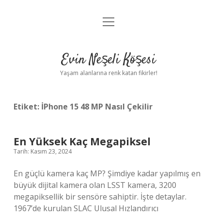
menüyü
Anasayfa
aç
Gizlilik Politikası
Evin Neşeli Köşesi
Yasal Uyarı
Yaşam alanlarına renk katan fikirler!
Hakkımızda
Etiket:
İPhone 15 48 MP Nasıl Çekilir
En Yüksek Kaç Megapiksel
Tarih: Kasım 23, 2024
En güçlü kamera kaç MP? Şimdiye kadar yapılmış en
büyük dijital kamera olan LSST kamera, 3200
megapiksellik bir sensöre sahiptir. İşte detaylar.
1967’de kurulan SLAC Ulusal Hızlandırıcı