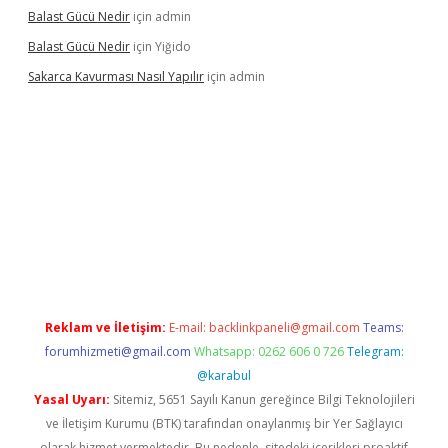
Balast Gücü Nedir
için
admin
Balast Gücü Nedir
için
Yiğido
Sakarca Kavurması Nasıl Yapılır
için
admin
ttps://www.tulipbet.online/
Reklam ve İletişim:
E-mail:
backlinkpaneli@gmail.com
Teams:
forumhizmeti@gmail.com
Whatsapp: 0262 606 0 726
Telegram:
@karabul
Yasal Uyarı:
Sitemiz, 5651 Sayılı Kanun gereğince Bilgi Teknolojileri
ve İletişim Kurumu (BTK) tarafından onaylanmış bir Yer Sağlayıcı
olarak hizmet vermektedir. Bu nedenle, sitedeki içerikleri proaktif