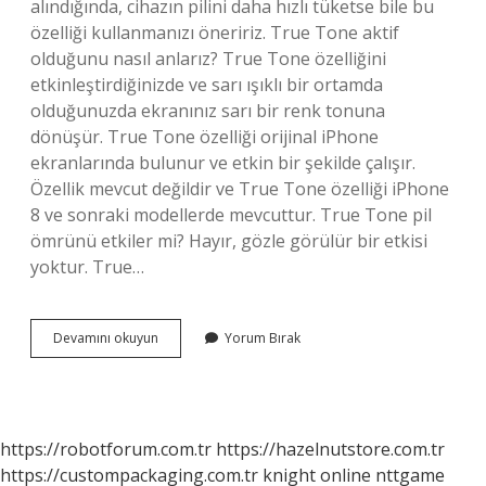
alındığında, cihazın pilini daha hızlı tüketse bile bu
özelliği kullanmanızı öneririz. True Tone aktif
olduğunu nasıl anlarız? True Tone özelliğini
etkinleştirdiğinizde ve sarı ışıklı bir ortamda
olduğunuzda ekranınız sarı bir renk tonuna
dönüşür. True Tone özelliği orijinal iPhone
ekranlarında bulunur ve etkin bir şekilde çalışır.
Özellik mevcut değildir ve True Tone özelliği iPhone
8 ve sonraki modellerde mevcuttur. True Tone pil
ömrünü etkiler mi? Hayır, gözle görülür bir etkisi
yoktur. True…
Iphone
Devamını okuyun
Yorum Bırak
True
Tone
Ne
Demek
https://robotforum.com.tr
https://hazelnutstore.com.tr
https://custompackaging.com.tr
knight online
nttgame