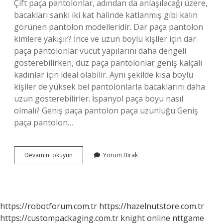
Çift paça pantolonlar, adından da anlaşılacağı üzere,
bacakları sanki iki kat halinde katlanmış gibi kalın
görünen pantolon modelleridir. Dar paça pantolon
kimlere yakışır? İnce ve uzun boylu kişiler için dar
paça pantolonlar vücut yapılarını daha dengeli
gösterebilirken, düz paça pantolonlar geniş kalçalı
kadınlar için ideal olabilir. Aynı şekilde kısa boylu
kişiler de yüksek bel pantolonlarla bacaklarını daha
uzun gösterebilirler. İspanyol paça boyu nasıl
olmalı? Geniş paça pantolon paça uzunluğu Geniş
paça pantolon…
Duble
Devamını okuyun
Yorum Bırak
Paça
Moda
Mı
https://robotforum.com.tr
https://hazelnutstore.com.tr
https://custompackaging.com.tr
knight online
nttgame