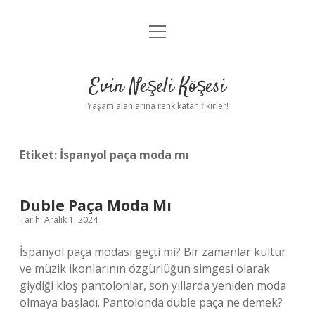
menüyü
Anasayfa
aç
Gizlilik Politikası
Evin Neşeli Köşesi
Yasal Uyarı
Yaşam alanlarına renk katan fikirler!
Hakkımızda
Etiket:
İspanyol paça moda mı
Duble Paça Moda Mı
Tarih: Aralık 1, 2024
İspanyol paça modası geçti mi? Bir zamanlar kültür
ve müzik ikonlarının özgürlüğün simgesi olarak
giydiği kloş pantolonlar, son yıllarda yeniden moda
olmaya başladı. Pantolonda duble paça ne demek?