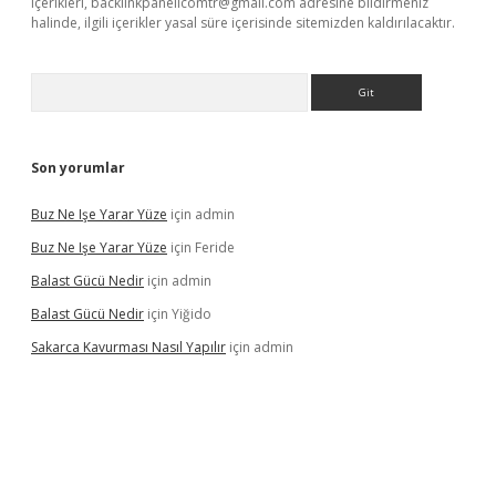
içerikleri,
backlinkpanelicomtr@gmail.com
adresine bildirmeniz
halinde, ilgili içerikler yasal süre içerisinde sitemizden kaldırılacaktır.
Arama
Son yorumlar
Buz Ne Işe Yarar Yüze
için
admin
Buz Ne Işe Yarar Yüze
için
Feride
Balast Gücü Nedir
için
admin
Balast Gücü Nedir
için
Yiğido
Sakarca Kavurması Nasıl Yapılır
için
admin