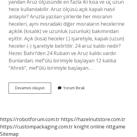
yandan Aruz ölçüsünde en fazla iki kısa ve üç uzun
hece kullanılabilir. Aruz ölçüsü açık kapalı nasıl
anlaşılır? Aruzla yazılan şiirlerde her mısranın
heceleri, aynı mısradaki diğer mısraların hecelerine
açıklık (kısalık) ve uzunluk (uzunluk) bakımından
eşittir. Açık (kısa) heceler (.) işaretiyle, kapalı (uzun)
heceler (-) işaretiyle belirtilir. 24 aruz kalıbı nedir?
Hezec Bahri’den 24 Rubain ve Aruz kalıbı vardır.
Bunlardan; mef’ûlü birimiyle başlayan 12 kalıba
“Ahreb”, mef’ûlü birimiyle başlayan…
Aruz
Devamını okuyun
Yorum Bırak
Kalıpları
Nasıl
Bulunur
https://robotforum.com.tr
https://hazelnutstore.com.tr
https://custompackaging.com.tr
knight online
nttgame
Sitemap