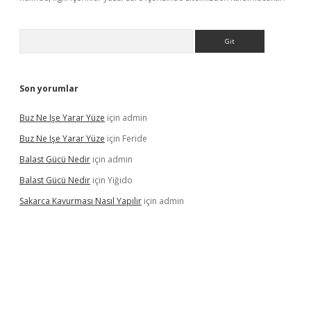
Arama
Son yorumlar
Buz Ne Işe Yarar Yüze
için
admin
Buz Ne Işe Yarar Yüze
için
Feride
Balast Gücü Nedir
için
admin
Balast Gücü Nedir
için
Yiğido
Sakarca Kavurması Nasıl Yapılır
için
admin
https://www.tulipbet.online/