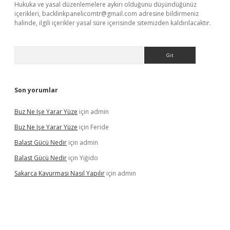
Hukuka ve yasal düzenlemelere aykırı olduğunu düşündüğünüz
içerikleri,
backlinkpanelicomtr@gmail.com
adresine bildirmeniz
halinde, ilgili içerikler yasal süre içerisinde sitemizden kaldırılacaktır.
Arama
Son yorumlar
Buz Ne Işe Yarar Yüze
için
admin
Buz Ne Işe Yarar Yüze
için
Feride
Balast Gücü Nedir
için
admin
Balast Gücü Nedir
için
Yiğido
Sakarca Kavurması Nasıl Yapılır
için
admin