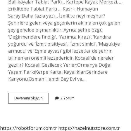
Ballıkayalar Tabiat Parkı… Kartepe Kayak Merkezi. …
Eriklitepe Tabiat Parkı … Kasr-ı Hümayun
SarayıDaha fazla yazı… İzmit’te neyi meşhur?
Şehirlere gelen veya geçenlerin aklına en çok gelen
şey genelde pişmanlıktır. Ayrıca şehre özgü
‘Değirmendere fındığı’, ‘Yarımca kirazı’, ‘Kandıra
yoğurdu’ ve ‘İzmit pisitiyesi’, ‘İzmit simidi’, ‘Maşukiye
armudu’ ve ‘Eşme ayvası’ gibi lezzetler de şehrin
bilinen en önemli lezzetleridir. Kocaeli’de nereler
gezilir? Kocaeli Gezilecek Yerler:Ormanya Doğal
Yaşam ParkıKerpe Kartal KayalıklarıSerindere
Kanyonu.Osman Hamdi Bey Evi ve…
İZmitte
Devamını okuyun
2 Yorum
Nereler
Gezilir
https://robotforum.com.tr
https://hazelnutstore.com.tr