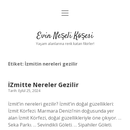
menüyü
Anasayfa
aç
Gizlilik Politikası
Evin Neşeli Köşesi
Yasal Uyarı
Yaşam alanlarına renk katan fikirler!
Hakkımızda
Etiket:
İzmitin nereleri gezilir
İZmitte Nereler Gezilir
Tarih: Eylül 25, 2024
İzmit’in nereleri gezilir? İzmit’in doğal güzellikleri:
İzmit Körfezi. Marmara Denizi’nin doğusunda yer
alan İzmit Körfezi, doğal güzellikleriyle öne çıkıyor. …
Seka Parkı. … Sevindikli Göleti. … Sipahiler Göleti.