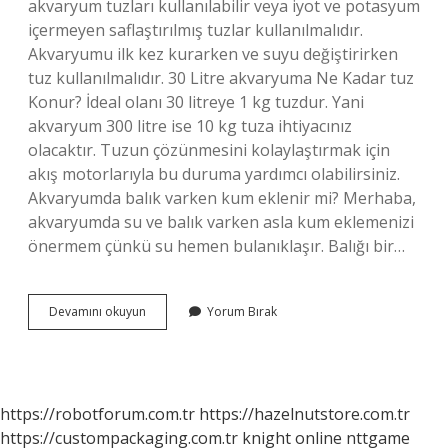
akvaryum tuzları kullanılabilir veya iyot ve potasyum
içermeyen saflaştırılmış tuzlar kullanılmalıdır.
Akvaryumu ilk kez kurarken ve suyu değiştirirken
tuz kullanılmalıdır. 30 Litre akvaryuma Ne Kadar tuz
Konur? İdeal olanı 30 litreye 1 kg tuzdur. Yani
akvaryum 300 litre ise 10 kg tuza ihtiyacınız
olacaktır. Tuzun çözünmesini kolaylaştırmak için
akış motorlarıyla bu duruma yardımcı olabilirsiniz.
Akvaryumda balık varken kum eklenir mi? Merhaba,
akvaryumda su ve balık varken asla kum eklemenizi
önermem çünkü su hemen bulanıklaşır. Balığı bir…
Akvaryumda
Devamını okuyun
Yorum Bırak
Balık
Varken
Tuz
Atılır
Mı
https://robotforum.com.tr
https://hazelnutstore.com.tr
https://custompackaging.com.tr
knight online
nttgame