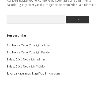
içerikleri,
backlinkpanelicomtr@gmail.com
adresine bildirmeniz
halinde, ilgili içerikler yasal süre içerisinde sitemizden kaldırılacaktır.
Arama
Son yorumlar
Buz Ne Işe Yarar Yüze
için
admin
Buz Ne Işe Yarar Yüze
için
Feride
Balast Gücü Nedir
için
admin
Balast Gücü Nedir
için
Yiğido
Sakarca Kavurması Nasıl Yapılır
için
admin