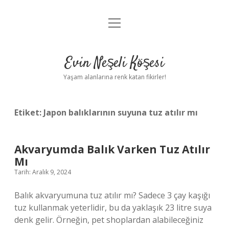
menüyü
Anasayfa
aç
Gizlilik Politikası
Evin Neşeli Köşesi
Yasal Uyarı
Yaşam alanlarına renk katan fikirler!
Hakkımızda
Etiket:
Japon balıklarının suyuna tuz atılır mı
Akvaryumda Balık Varken Tuz Atılır
Mı
Tarih: Aralık 9, 2024
Balık akvaryumuna tuz atılır mı? Sadece 3 çay kaşığı
tuz kullanmak yeterlidir, bu da yaklaşık 23 litre suya
denk gelir. Örneğin, pet shoplardan alabileceğiniz