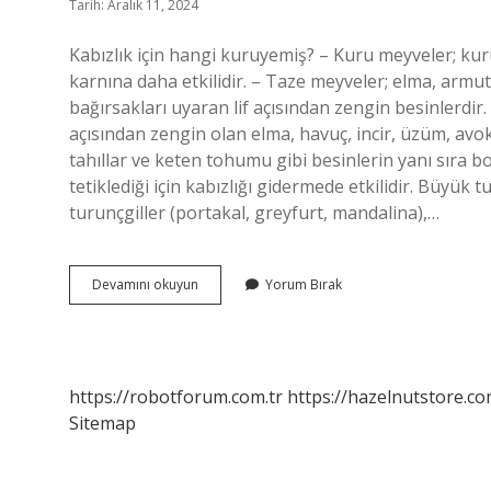
Tarih: Aralık 11, 2024
Kabızlık için hangi kuruyemiş? – Kuru meyveler; kuru e
karnına daha etkilidir. – Taze meyveler; elma, armut,
bağırsakları uyaran lif açısından zengin besinlerdir.
açısından zengin olan elma, havuç, incir, üzüm, avok
tahıllar ve keten tohumu gibi besinlerin yanı sıra 
tetiklediği için kabızlığı gidermede etkilidir. Büyük t
turunçgiller (portakal, greyfurt, mandalina),…
Kabızlığa
Devamını okuyun
Yorum Bırak
Ne
Iyi
Gelir
Kuruyemiş
https://robotforum.com.tr
https://hazelnutstore.co
Sitemap