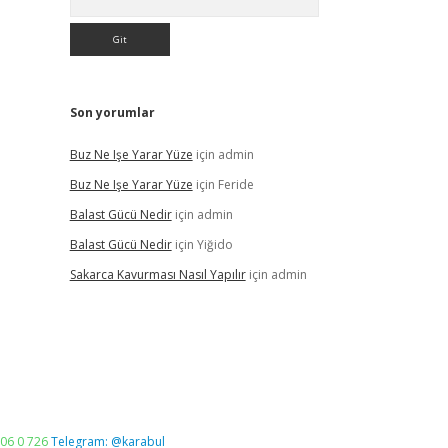
Son yorumlar
Buz Ne Işe Yarar Yüze
için
admin
Buz Ne Işe Yarar Yüze
için
Feride
Balast Gücü Nedir
için
admin
Balast Gücü Nedir
için
Yiğido
Sakarca Kavurması Nasıl Yapılır
için
admin
06 0 726
Telegram: @karabul