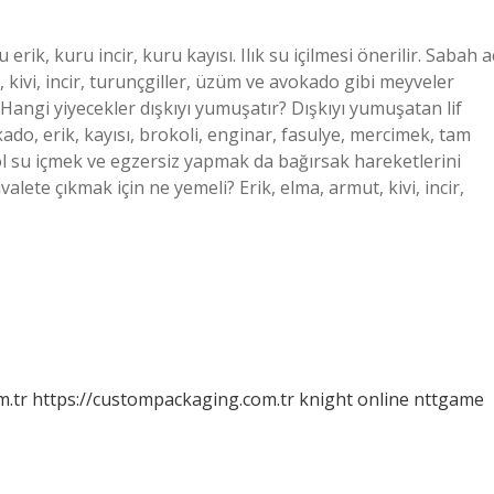
rik, kuru incir, kuru kayısı. Ilık su içilmesi önerilir. Sabah a
 kivi, incir, turunçgiller, üzüm ve avokado gibi meyveler
 Hangi yiyecekler dışkıyı yumuşatır? Dışkıyı yumuşatan lif
ado, erik, kayısı, brokoli, enginar, fasulye, mercimek, tam
bol su içmek ve egzersiz yapmak da bağırsak hareketlerini
uvalete çıkmak için ne yemeli? Erik, elma, armut, kivi, incir,
m.tr
https://custompackaging.com.tr
knight online
nttgame