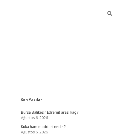
Sidebar
Son Yazılar
https://ww
Bursa Balıkesir Edremit arası kaç ?
Ağustos 6, 2026
Kuka ham maddesi nedir ?
Ağustos 6, 2026