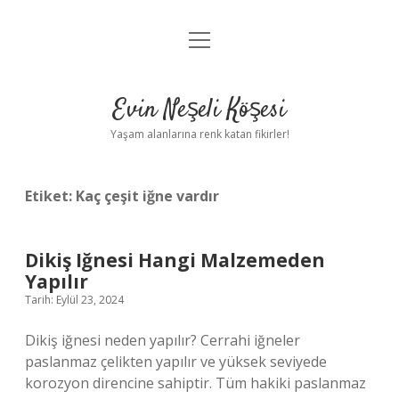
menüyü
Anasayfa
aç
Gizlilik Politikası
Evin Neşeli Köşesi
Yasal Uyarı
Yaşam alanlarına renk katan fikirler!
Hakkımızda
Etiket:
Kaç çeşit iğne vardır
Dikiş Iğnesi Hangi Malzemeden
Yapılır
Tarih: Eylül 23, 2024
Dikiş iğnesi neden yapılır? Cerrahi iğneler
paslanmaz çelikten yapılır ve yüksek seviyede
korozyon direncine sahiptir. Tüm hakiki paslanmaz