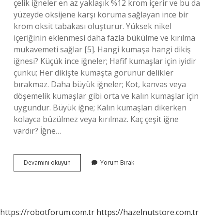
çelik iğneler en az yaklaşık %12 krom içerir ve bu da
yüzeyde oksijene karşı koruma sağlayan ince bir
krom oksit tabakası oluşturur. Yüksek nikel
içeriğinin eklenmesi daha fazla bükülme ve kırılma
mukavemeti sağlar [5]. Hangi kumaşa hangi dikiş
iğnesi? Küçük ince iğneler; Hafif kumaşlar için iyidir
çünkü; Her dikişte kumaşta görünür delikler
bırakmaz. Daha büyük iğneler; Kot, kanvas veya
döşemelik kumaşlar gibi orta ve kalın kumaşlar için
uygundur. Büyük iğne; Kalın kumaşları dikerken
kolayca büzülmez veya kırılmaz. Kaç çeşit iğne
vardır? İğne…
Dikiş
Devamını okuyun
Yorum Bırak
Iğnesi
Hangi
Malzemeden
Yapılır
https://robotforum.com.tr
https://hazelnutstore.com.tr