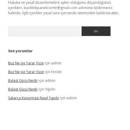
Hukuka ve yasal düzenlemelere aykırı olduğunu düşündüğünüz
içerikleri,
backlinkpanelicomtr@gmail.com
adresine bildirmeniz
halinde, ilgili içerikler yasal süre içerisinde sitemizden kaldırılacaktır.
Arama
Son yorumlar
Buz Ne Işe Yarar Yüze
için
admin
Buz Ne Işe Yarar Yüze
için
Feride
Balast Gücü Nedir
için
admin
Balast Gücü Nedir
için
Yiğido
Sakarca Kavurması Nasıl Yapılır
için
admin