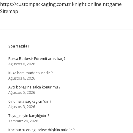
https://custompackaging.com.tr
knight online
nttgame
Sitemap
Sidebar
Son Yazılar
Bursa Balıkesir Edremit arası kaç ?
Ağustos 6, 2026
Kuka ham maddesi nedir ?
Ağustos 6, 2026
Avcı böreğine salça konur mu ?
Ağustos 5, 2026
6 numara saç kaç cm’dir ?
Ağustos 3, 2026
Tuyug neyin karşılığıdır ?
Temmuz 29, 2026
Koç burcu erkeği sekse düşkün müdür ?